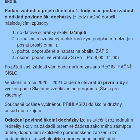
škole.
Podání žádosti
o přijetí dítěte do 1. třídy
nebo
podání žádosti
o odklad povinné šk
.
docházky
je tedy možné doručit
následujícími způsoby:
do datové schránky školy:
fz4mjn5
e-mailem s uznávaným elektronickým podpisem (nelze jen
poslat prostý email!),
poštou doporučeně a napsat na obálku ZÁPIS
osobní podání ve vrátnici ZŠ (Po – Pá: 8,00 -11,00)
Po přijetí vaší žádosti vám bude mailem zasláno REGISTRAČNÍ
ČÍSLO.
Ve školním roce 2020 – 2021 budeme otevírat
tři první třídy
s
výukou podle Školního vzdělávacího programu „Škola pro
všechny“
Současně pošlete vyplněnou PŘIHLÁŠKU do školní družiny,
pokud máte zájem.
Odložení povinné školní docházky
lze uskutečnit rozhodnutím
ředitelky školy na základě písemné žádosti zákonného zástupce
dítěte, doporučení školského poradenského zařízení (tzn.
pedagogicko – psychologické poradny nebo speciálního