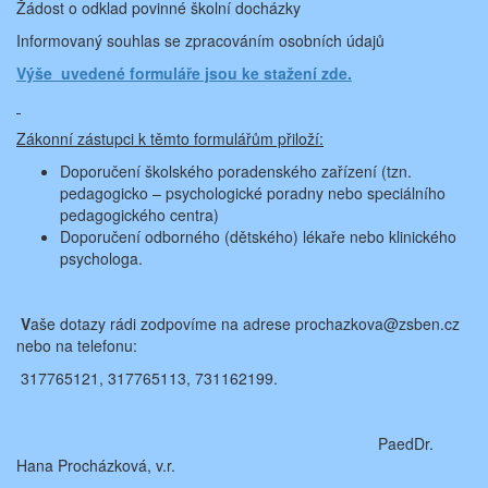
Žádost o odklad povinné školní docházky
Informovaný souhlas se zpracováním osobních údajů
Výše uvedené formuláře jsou ke stažení zde.
Zákonní zástupci k těmto formulářům přiloží
:
Doporučení školského poradenského zařízení (tzn.
pedagogicko – psychologické poradny nebo speciálního
pedagogického centra)
Doporučení odborného (dětského) lékaře nebo klinického
psychologa.
V
aše dotazy rádi zodpovíme na adrese prochazkova@zsben.cz
nebo na telefonu:
317765121, 317765113, 731162199.
PaedDr.
Hana Procházková, v.r.