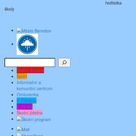
ředitelka
školy
Hledat
Školní družina
Sport
Informační a
komunitní centrum
Omluvenka
E-Žákajda
E-Výuka
Školní jídelna