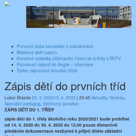
Skip
Aktuality ze školy
Základní škola Benešov, Dukelská 1818
to
content
Toggle
navigati
Provozní doba kanceláře o prázdninách
Bleskový sběr papíru
Konečné výsledky přijímacího řízení do 6.třídy s RVTV
Poznávací zájezd do Anglie – informace
Týden zájmových kroužků 2026
Zápis dětí do prvních tříd
Lubor Brázda
23. 3. 2020
13. 4. 2020
|
20:45
Aktuality
,
Novinky
,
Speciální pedagog
,
Výchovný poradce
ZÁPIS DĚTÍ DO 1. TŘÍDY
zápis dětí do 1. třídy školního roku 2020/2021 bude probíhat
od 14. 4. 2020 do 30. 4. 2020 do 12,00 pouze distančně
předáním dokumentace nezbytné k přijetí dítěte základní