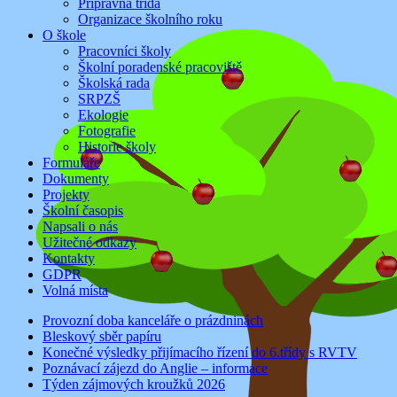
Přípravná třída
Organizace školního roku
O škole
Pracovníci školy
Školní poradenské pracoviště
Školská rada
SRPZŠ
Ekologie
Fotografie
Historie školy
Formuláře
Dokumenty
Projekty
Školní časopis
Napsali o nás
Užitečné odkazy
Kontakty
GDPR
Volná místa
Provozní doba kanceláře o prázdninách
Bleskový sběr papíru
Konečné výsledky přijímacího řízení do 6.třídy s RVTV
Poznávací zájezd do Anglie – informace
Týden zájmových kroužků 2026