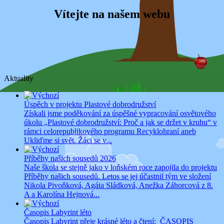
Vítejte na našem webu
Aktuality
Úspěch v projektu Plastové dobrodružství
Získali jsme poděkování za úspěšné vypracování osvětového
úkolu „Plastové dobrodružství: Proč a jak se držet v kruhu“ v
rámci celorepublikového programu Recyklohraní aneb
Ukliďme si svět. Žáci se v...
Příběhy našich sousedů 2026
Naše škola se stejně jako v loňském roce zapojila do projektu
Příběhy našich sousedů. Letos se jej účastnil tým ve složení
Nikola Pivoňková, Agáta Sládková, Anežka Záhorcová z 8.
A a Karolína Hejnová...
Časopis Labyrint léto
Časopis Labyrint přeje krásné léto a čtení: ČASOPIS