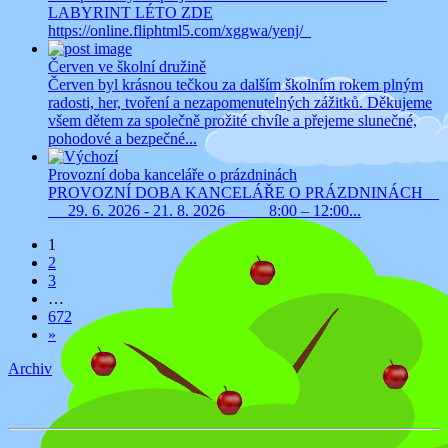
LABYRINT LÉTO ZDE
https://online.fliphtml5.com/xggwa/yenj/
Červen ve školní družině
Červen byl krásnou tečkou za dalším školním rokem plným
radosti, her, tvoření a nezapomenutelných zážitků. Děkujeme
všem dětem za společně prožité chvíle a přejeme slunečné,
pohodové a bezpečné...
Provozní doba kanceláře o prázdninách
PROVOZNÍ DOBA KANCELÁŘE O PRÁZDNINÁCH
29. 6. 2026 - 21. 8. 2026 8:00 – 12:00...
1
2
3
…
672
»
Archiv