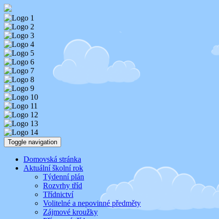
Skip
Aktuality ze školy
Základní škola Benešov, Dukelská 1818
to
content
Toggle navigation
Domovská stránka
Aktuální školní rok
Týdenní plán
Rozvrhy tříd
Třídnictví
Volitelné a nepovinné předměty
Zájmové kroužky