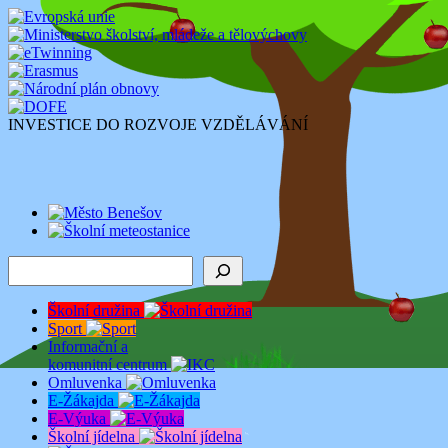
INVESTICE DO ROZVOJE VZDĚLÁVÁNÍ
Hledat
Školní družina
Sport
Informační a
komunitní centrum
Omluvenka
E-Žákajda
E-Výuka
Školní jídelna