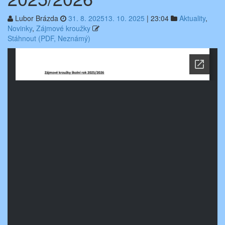
Lubor Brázda
31. 8. 2025
13. 10. 2025
|
23:04
Aktuality
,
Novinky
,
Zájmové kroužky
Stáhnout (PDF, Neznámý)