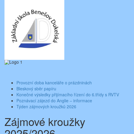
Skip
Aktuality ze školy
Základní škola Benešov, Dukelská 1818
to
content
Toggle
navigati
Provozní doba kanceláře o prázdninách
Bleskový sběr papíru
Konečné výsledky přijímacího řízení do 6.třídy s RVTV
Poznávací zájezd do Anglie – informace
Týden zájmových kroužků 2026
Zájmové kroužky
2025/2026