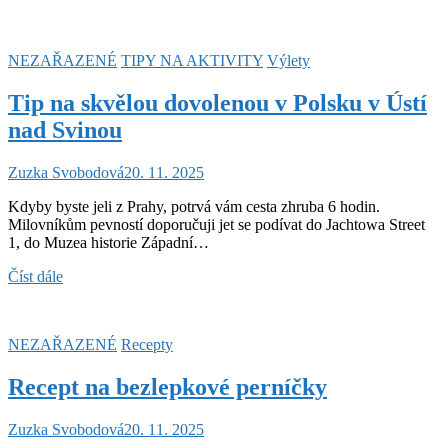
o
doktorech
NEZAŘAZENÉ
TIPY NA AKTIVITY
Výlety
Tip na skvělou dovolenou v Polsku v Ústí
nad Svinou
Zuzka Svobodová
20. 11. 2025
Kdyby byste jeli z Prahy, potrvá vám cesta zhruba 6 hodin.
Milovníkům pevností doporučuji jet se podívat do Jachtowa Street
1, do Muzea historie Západní…
Tip
Číst dále
na
skvělou
dovolenou
NEZAŘAZENÉ
Recepty
v
Polsku
Recept na bezlepkové perníčky
v
Ústí
nad
Zuzka Svobodová
20. 11. 2025
Svinou