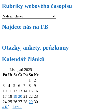
Rubriky webového časopisu
Rubriky
webového
časopisu
Najdete nás na FB
Otázky, ankety, průzkumy
Kalendář článků
Listopad 2025
Po
Út
St
Čt
Pá
So
Ne
1
2
3
4
5
6
7
8
9
10
11
12
13
14
15
16
17
18
19
20
21
22
23
24
25
26
27
28
29
30
« Říj
Led »