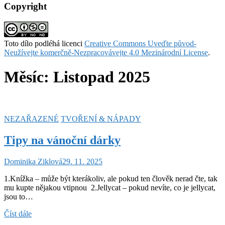
Copyright
Toto dílo podléhá licenci
Creative Commons Uveďte původ-
Neužívejte komerčně-Nezpracovávejte 4.0 Mezinárodní License
.
Měsíc:
Listopad 2025
NEZAŘAZENÉ
TVOŘENÍ & NÁPADY
Tipy na vánoční dárky
Dominika Ziklová
29. 11. 2025
1.Knížka – může být kterákoliv, ale pokud ten člověk nerad čte, tak
mu kupte nějakou vtipnou 2.Jellycat – pokud nevíte, co je jellycat,
jsou to…
Tipy
Číst dále
na