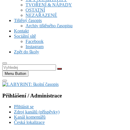
TVOŘENÍ & NÁPADY
OSTATNÍ
NEZAŘAZENÉ
Tištěný časopis
Archiv tištěného časopisu
Kontakt
Sociální sítě
Facebook
Instagram
Zpět do školy
Vyhledej
Menu Button
Přihlášení / Administrace
Přihlásit se
Zdroj kanálů (příspěvky)
Kanál komentářů
Česká lokalizace