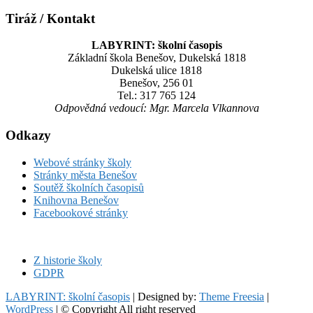
Tiráž / Kontakt
LABYRINT: školní časopis
Základní škola Benešov, Dukelská 1818
Dukelská ulice 1818
Benešov, 256 01
Tel.: 317 765 124
Odpovědná vedoucí: Mgr. Marcela Vlkannova
Odkazy
Webové stránky školy
Stránky města Benešov
Soutěž školních časopisů
Knihovna Benešov
Facebookové stránky
Z historie školy
GDPR
LABYRINT: školní časopis
| Designed by:
Theme Freesia
|
WordPress
| © Copyright All right reserved