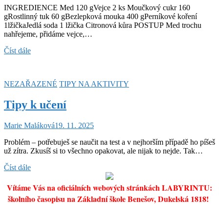
INGREDIENCE Med 120 gVejce 2 ks Moučkový cukr 160
gRostlinný tuk 60 gBezlepková mouka 400 gPerníkové koření
1lžičkaJedlá soda 1 lžička Citronová kůra POSTUP Med trochu
nahřejeme, přidáme vejce,…
Recept
Číst dále
na
bezlepkové
perníčky
NEZAŘAZENÉ
TIPY NA AKTIVITY
Tipy k učení
Marie Maláková
19. 11. 2025
Problém – potřebuješ se naučit na test a v nejhorším případě ho píšeš
už zítra. Zkusíš si to všechno opakovat, ale nijak to nejde. Tak…
Tipy
Číst dále
k
učení
Vítáme Vás na oficiálních webových stránkách LABYRINTU:
školního časopisu na Základní škole Benešov, Dukelská 1818!