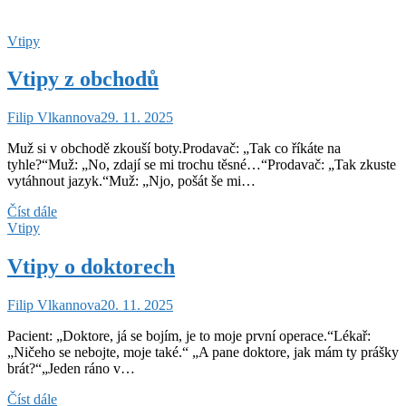
vánoční
dárky
Vtipy
Vtipy z obchodů
Filip Vlkannova
29. 11. 2025
Muž si v obchodě zkouší boty.Prodavač: „Tak co říkáte na
tyhle?“Muž: „No, zdají se mi trochu těsné…“Prodavač: „Tak zkuste
vytáhnout jazyk.“Muž: „Njo, pošát še mi…
Vtipy
Číst dále
z
Vtipy
obchodů
Vtipy o doktorech
Filip Vlkannova
20. 11. 2025
Pacient: „Doktore, já se bojím, je to moje první operace.“Lékař:
„Ničeho se nebojte, moje také.“ „A pane doktore, jak mám ty prášky
brát?“„Jeden ráno v…
Vtipy
Číst dále