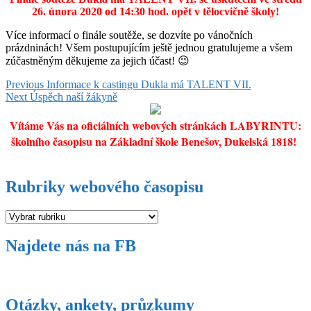
26. února 2020 od 14:30 hod. opět v tělocvičně školy!
Více informací o finále soutěže, se dozvíte po vánočních
prázdninách! Všem postupujícím ještě jednou gratulujeme a všem
zúčastněným děkujeme za jejich účast! 😉
Navigace
Previous
Previous
Informace k castingu Dukla má TALENT VII.
Next
post:
Next
Úspěch naší žákyně
pro
post:
příspěvek
Vítáme Vás na oficiálních webových stránkách LABYRINTU:
školního časopisu na Základní škole Benešov, Dukelská 1818!
Rubriky webového časopisu
Rubriky
webového
časopisu
Najdete nás na FB
Otázky, ankety, průzkumy