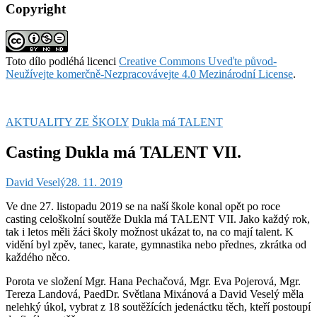
Copyright
Toto dílo podléhá licenci
Creative Commons Uveďte původ-
Neužívejte komerčně-Nezpracovávejte 4.0 Mezinárodní License
.
AKTUALITY ZE ŠKOLY
Dukla má TALENT
Casting Dukla má TALENT VII.
David Veselý
28. 11. 2019
Ve dne 27. listopadu 2019 se na naší škole konal opět po roce
casting celoškolní soutěže Dukla má TALENT VII. Jako každý rok,
tak i letos měli žáci školy možnost ukázat to, na co mají talent. K
vidění byl zpěv, tanec, karate, gymnastika nebo přednes, zkrátka od
každého něco.
Porota ve složení Mgr. Hana Pechačová, Mgr. Eva Pojerová, Mgr.
Tereza Landová, PaedDr. Světlana Mixánová a David Veselý měla
nelehký úkol, vybrat z 18 soutěžících jedenáctku těch, kteří postoupí