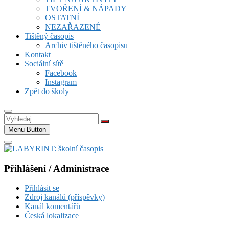
TVOŘENÍ & NÁPADY
OSTATNÍ
NEZAŘAZENÉ
Tištěný časopis
Archiv tištěného časopisu
Kontakt
Sociální sítě
Facebook
Instagram
Zpět do školy
Vyhledej
Menu Button
Přihlášení / Administrace
Přihlásit se
Zdroj kanálů (příspěvky)
Kanál komentářů
Česká lokalizace