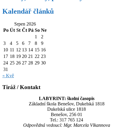
Kalendář článků
Srpen 2026
Po
Út
St
Čt
Pá
So
Ne
1
2
3
4
5
6
7
8
9
10
11
12
13
14
15
16
17
18
19
20
21
22
23
24
25
26
27
28
29
30
31
« Kvě
Tiráž / Kontakt
LABYRINT: školní časopis
Základní škola Benešov, Dukelská 1818
Dukelská ulice 1818
Benešov, 256 01
Tel.: 317 765 124
Odpovědná vedoucí: Mgr. Marcela Vlkannova