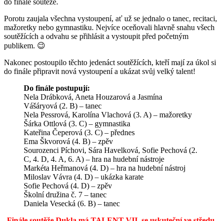
do finále soutěže.
Porotu zaujala všechna vystoupení, ať už se jednalo o tanec, recitaci,
mažoretky nebo gymnastiku. Nejvíce oceňovali hlavně snahu všech
soutěžících a odvahu se přihlásit a vystoupit před početným
publikem. 😉
Nakonec postoupilo těchto jedenáct soutěžících, kteří mají za úkol si
do finále připravit nová vystoupení a ukázat svůj velký talent!
Do finále postupují:
Nela Drábková, Aneta Houzarová a Jasmína
Vášáryová (2. B) – tanec
Nela Pessrová, Karolína Vlachová (3. A) – mažoretky
Šárka Ottlová (3. C) – gymnastika
Kateřina Čeperová (3. C) – přednes
Ema Škvorová (4. B) – zpěv
Sourozenci Píchovi, Sára Havelková, Sofie Pechová (2.
C, 4. D, 4. A, 6. A) – hra na hudební nástroje
Markéta Heřmanová (4. D) – hra na hudební nástroj
Miloslav Vávra (4. D) – ukázka karate
Sofie Pechová (4. D) – zpěv
Školní družina č. 7 – tanec
Daniela Vesecká (6. B) – tanec
Finále soutěže Dukla má TALENT VII. se uskuteční ve středu