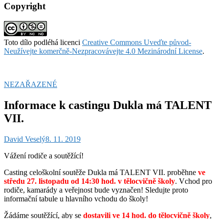
Copyright
Toto dílo podléhá licenci
Creative Commons Uveďte původ-
Neužívejte komerčně-Nezpracovávejte 4.0 Mezinárodní License
.
NEZAŘAZENÉ
Informace k castingu Dukla má TALENT
VII.
David Veselý
8. 11. 2019
Vážení rodiče a soutěžící!
Casting celoškolní soutěže Dukla má TALENT VII. proběhne
ve
st
ředu 27. listopadu od 14:30 hod. v tělocvičně školy
. Vchod pro
rodiče, kamarády a veřejnost bude vyznačen! Sledujte proto
informační tabule u hlavního vchodu do školy!
Žádáme soutěžící, aby se
dostavili ve 14 hod. do tělocvičně školy
,