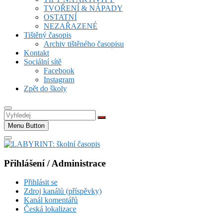
TVOŘENÍ & NÁPADY
OSTATNÍ
NEZAŘAZENÉ
Tištěný časopis
Archiv tištěného časopisu
Kontakt
Sociální sítě
Facebook
Instagram
Zpět do školy
Vyhledej
Menu Button
Přihlášení / Administrace
Přihlásit se
Zdroj kanálů (příspěvky)
Kanál komentářů
Česká lokalizace