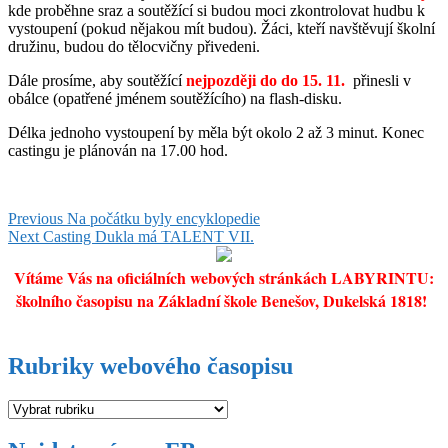
kde proběhne sraz a soutěžící si budou moci zkontrolovat hudbu k
vystoupení (pokud nějakou mít budou). Žáci, kteří navštěvují školní
družinu, budou do tělocvičny přivedeni.
Dále prosíme, aby soutěžící
nejpozději do do 15. 11.
přinesli v
obálce (opatřené jménem soutěžícího) na flash-disku.
Délka jednoho vystoupení by měla být okolo 2 až 3 minut. Konec
castingu je plánován na 17.00 hod.
Navigace
Previous
Previous
Na počátku byly encyklopedie
Next
post:
Next
Casting Dukla má TALENT VII.
pro
post:
příspěvek
Vítáme Vás na oficiálních webových stránkách LABYRINTU:
školního časopisu na Základní škole Benešov, Dukelská 1818!
Rubriky webového časopisu
Rubriky
webového
časopisu