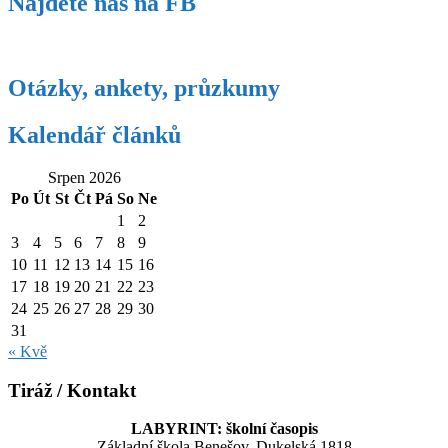
Najdete nás na FB
Otázky, ankety, průzkumy
Kalendář článků
Srpen 2026
Po
Út
St
Čt
Pá
So
Ne
1
2
3
4
5
6
7
8
9
10
11
12
13
14
15
16
17
18
19
20
21
22
23
24
25
26
27
28
29
30
31
« Kvě
Tiráž / Kontakt
LABYRINT: školní časopis
Základní škola Benešov, Dukelská 1818