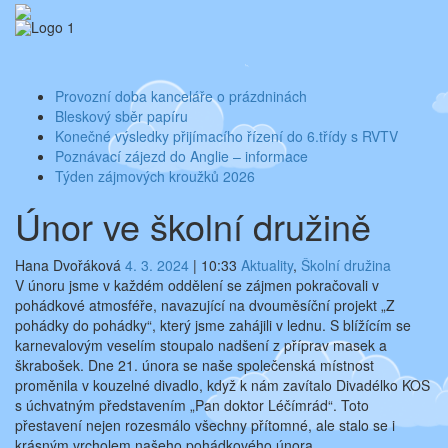
Skip
Aktuality ze školy
Základní škola Benešov, Dukelská 1818
to
content
Toggle
navigati
Provozní doba kanceláře o prázdninách
Bleskový sběr papíru
Konečné výsledky přijímacího řízení do 6.třídy s RVTV
Poznávací zájezd do Anglie – informace
Týden zájmových kroužků 2026
Únor ve školní družině
Hana Dvořáková
4. 3. 2024
|
10:33
Aktuality
,
Školní družina
V únoru jsme v každém oddělení se zájmen pokračovali v
pohádkové atmosféře, navazující na dvouměsíční projekt „Z
pohádky do pohádky“, který jsme zahájili v lednu. S blížícím se
karnevalovým veselím stoupalo nadšení z příprav masek a
škrabošek. Dne 21. února se naše společenská místnost
proměnila v kouzelné divadlo, když k nám zavítalo Divadélko KOS
s úchvatným představením „Pan doktor Léčímrád“. Toto
přestavení nejen rozesmálo všechny přítomné, ale stalo se i
krásným vrcholem našeho pohádkového února.