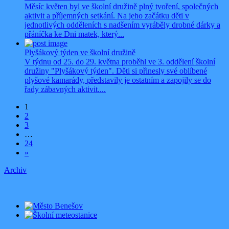
Měsíc květen byl ve školní družině plný tvoření, společných
aktivit a příjemných setkání. Na jeho začátku děti v
jednotlivých odděleních s nadšením vyráběly drobné dárky a
přáníčka ke Dni matek, který...
Plyšákový týden ve školní družině
V týdnu od 25. do 29. května proběhl ve 3. oddělení školní
družiny "Plyšákový týden". Děti si přinesly své oblíbené
plyšové kamarády, představily je ostatním a zapojily se do
řady zábavných aktivit....
1
2
3
…
24
»
Archiv