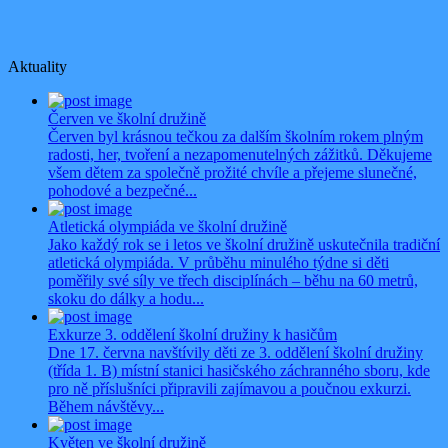
Aktuality
Červen ve školní družině
Červen byl krásnou tečkou za dalším školním rokem plným
radosti, her, tvoření a nezapomenutelných zážitků. Děkujeme
všem dětem za společně prožité chvíle a přejeme slunečné,
pohodové a bezpečné...
Atletická olympiáda ve školní družině
Jako každý rok se i letos ve školní družině uskutečnila tradiční
atletická olympiáda. V průběhu minulého týdne si děti
poměřily své síly ve třech disciplínách – běhu na 60 metrů,
skoku do dálky a hodu...
Exkurze 3. oddělení školní družiny k hasičům
Dne 17. června navštívily děti ze 3. oddělení školní družiny
(třída 1. B) místní stanici hasičského záchranného sboru, kde
pro ně příslušníci připravili zajímavou a poučnou exkurzi.
Během návštěvy...
Květen ve školní družině