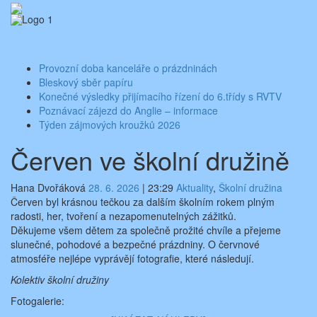
Skip
Aktuality ze školy
Základní škola Benešov, Dukelská 1818
to
content
Toggle
navigati
Provozní doba kanceláře o prázdninách
Bleskový sběr papíru
Konečné výsledky přijímacího řízení do 6.třídy s RVTV
Poznávací zájezd do Anglie – informace
Týden zájmových kroužků 2026
Červen ve školní družině
Hana Dvořáková
28. 6. 2026
|
23:29
Aktuality
,
Školní družina
Červen byl krásnou tečkou za dalším školním rokem plným
radosti, her, tvoření a nezapomenutelných zážitků.
Děkujeme všem dětem za společně prožité chvíle a přejeme
slunečné, pohodové a bezpečné prázdniny. O červnové
atmosféře nejlépe vyprávějí fotografie, které následují.
Kolektiv školní družiny
Fotogalerie: