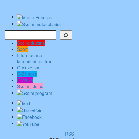
Hledat
Školní družina
Sport
Informační a
komunitní centrum
Omluvenka
E-Žákajda
E-Výuka
Školní jídelna
RSS