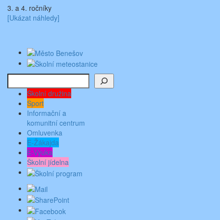
3. a 4. ročníky
[Ukázat náhledy]
Hledat
Školní družina
Sport
Informační a
komunitní centrum
Omluvenka
E-Žákajda
E-Výuka
Školní jídelna