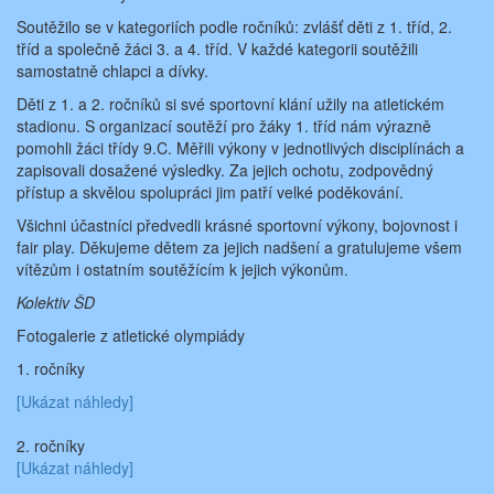
Soutěžilo se v kategoriích podle ročníků: zvlášť děti z 1. tříd, 2.
tříd a společně žáci 3. a 4. tříd. V každé kategorii soutěžili
samostatně chlapci a dívky.
Děti z 1. a 2. ročníků si své sportovní klání užily na atletickém
stadionu. S organizací soutěží pro žáky 1. tříd nám výrazně
pomohli žáci třídy 9.C. Měřili výkony v jednotlivých disciplínách a
zapisovali dosažené výsledky. Za jejich ochotu, zodpovědný
přístup a skvělou spolupráci jim patří velké poděkování.
Všichni účastníci předvedli krásné sportovní výkony, bojovnost i
fair play. Děkujeme dětem za jejich nadšení a gratulujeme všem
vítězům i ostatním soutěžícím k jejich výkonům.
Kolektiv ŠD
Fotogalerie z atletické olympiády
1. ročníky
[Ukázat náhledy]
2. ročníky
[Ukázat náhledy]