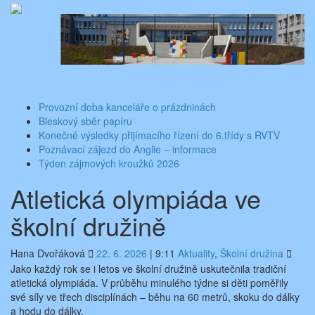
Skip
Aktuality ze školy
Základní škola Benešov, Dukelská 1818
to
content
Toggle
navigati
Provozní doba kanceláře o prázdninách
Bleskový sběr papíru
Konečné výsledky přijímacího řízení do 6.třídy s RVTV
Poznávací zájezd do Anglie – informace
Týden zájmových kroužků 2026
Atletická olympiáda ve
školní družině
Hana Dvořáková
22. 6. 2026
|
9:11
Aktuality
,
Školní družina
Jako každý rok se i letos ve školní družině uskutečnila tradiční
atletická olympiáda. V průběhu minulého týdne si děti poměřily
své síly ve třech disciplínách – běhu na 60 metrů, skoku do dálky
a hodu do dálky.