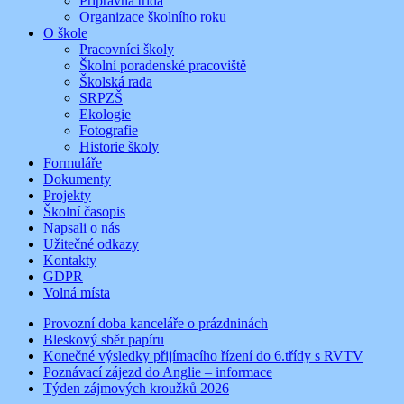
Přípravná třída
Organizace školního roku
O škole
Pracovníci školy
Školní poradenské pracoviště
Školská rada
SRPZŠ
Ekologie
Fotografie
Historie školy
Formuláře
Dokumenty
Projekty
Školní časopis
Napsali o nás
Užitečné odkazy
Kontakty
GDPR
Volná místa
Provozní doba kanceláře o prázdninách
Bleskový sběr papíru
Konečné výsledky přijímacího řízení do 6.třídy s RVTV
Poznávací zájezd do Anglie – informace
Týden zájmových kroužků 2026