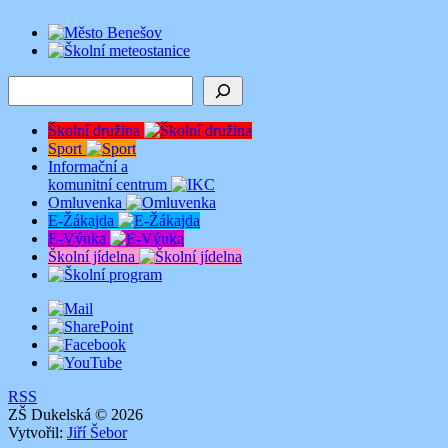
Hledat
Školní družina
Sport
Informační a
komunitní centrum
Omluvenka
E-Žákajda
E-Výuka
Školní jídelna
RSS
ZŠ Dukelská © 2026
Vytvořil:
Jiří Šebor