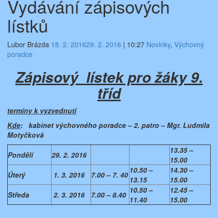
Vydávání zápisových
lístků
Lubor Brázda
18. 2. 2016
29. 2. 2016
|
10:27
Novinky
,
Výchovný
poradce
Zápisový lístek pro žáky 9.
tříd
termíny k vyzvednutí
Kde
: kabinet výchovného poradce – 2. patro – Mgr. Ludmila
Motyčková
13.35 –
Pondělí
29. 2. 2016
15.00
10.50 –
14.30 –
Úterý
1. 3. 2016
7.00 – 7. 40
13.15
15.00
10.50 –
12.45 –
Středa
2. 3. 2016
7.00 – 8.40
11.40
15.00