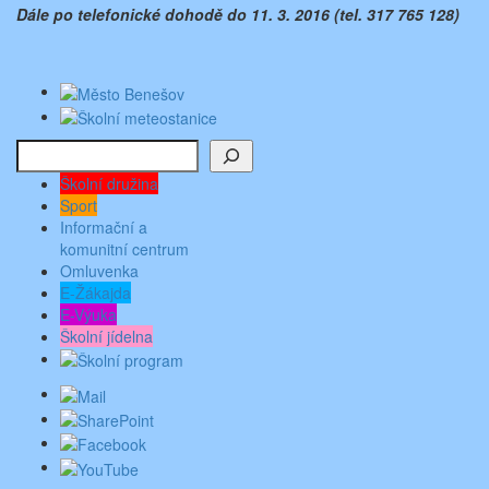
Dále po telefonické dohodě do 11. 3. 2016 (tel. 317 765 128)
Hledat
Školní družina
Sport
Informační a
komunitní centrum
Omluvenka
E-Žákajda
E-Výuka
Školní jídelna