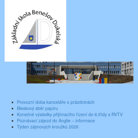
Skip
Aktuality ze školy
Základní škola Benešov, Dukelská 1818
to
content
Toggle
navigati
Provozní doba kanceláře o prázdninách
Bleskový sběr papíru
Konečné výsledky přijímacího řízení do 6.třídy s RVTV
Poznávací zájezd do Anglie – informace
Týden zájmových kroužků 2026