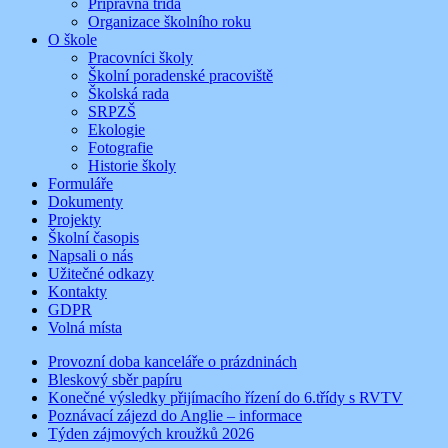
Přípravná třída
Organizace školního roku
O škole
Pracovníci školy
Školní poradenské pracoviště
Školská rada
SRPZŠ
Ekologie
Fotografie
Historie školy
Formuláře
Dokumenty
Projekty
Školní časopis
Napsali o nás
Užitečné odkazy
Kontakty
GDPR
Volná místa
Provozní doba kanceláře o prázdninách
Bleskový sběr papíru
Konečné výsledky přijímacího řízení do 6.třídy s RVTV
Poznávací zájezd do Anglie – informace
Týden zájmových kroužků 2026