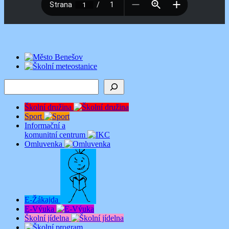
Hledat
Školní družina
Sport
Informační a
komunitní centrum
Omluvenka
E-Žákajda
E-Výuka
Školní jídelna