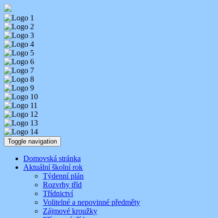
Skip
Aktuality ze školy
Základní škola Benešov, Dukelská 1818
to
content
Toggle navigation
Domovská stránka
Aktuální školní rok
Týdenní plán
Rozvrhy tříd
Třídnictví
Volitelné a nepovinné předměty
Zájmové kroužky