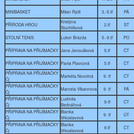
MINIBASKET
Milan Rýdl
3.-5.tř
PÁ
Kristýna
PŘÍRODA HROU
2.tř
ST
Stuchlíková
STOLNÍ TENIS
Lubor Brázda
5.-9.tř
PO
PŘÍPRAVA NA PŘIJÍMAČKY
Jana Janoušková
5.tř
ČT
PŘIPRAVA NA PŘIJÍMAČKY
Pavla Plavcová
5.tř
ČT
PŘIPRAVA NA PŘIJÍMAČKY
Markéta Novotná
9. tř
ČT
Čj
PŘIPRAVA NA PŘIJÍMAČKY
Marcela Vlkannova
9. tř
PÁ
Čj
PŘIPRAVA NA PŘIJÍMAČKY
Ludmila
9-tř
ČT
Čj
Bednářová
PŘIPRAVA NA PŘIJÍMAČKY
Blanka
9. tř
ÚT
Čj
Vrkoslavová
PŘIPRAVA NA PŘIJÍMAČKY
Blanka
9.tř
ČT
Čj
Vrkoslavová