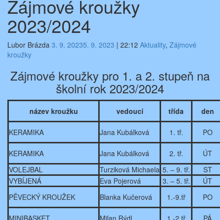
Zájmové kroužky
2023/2024
Lubor Brázda
3. 9. 2023
5. 9. 2023
|
22:12
Aktuality
,
Zájmové
kroužky
Zájmové kroužky pro 1. a 2. stupeň na
školní rok 2023/2024
název kroužku
vedoucí
třída
den
KERAMIKA
Jana Kubálková
1. tř.
PO
KERAMIKA
Jana Kubálková
2. tř.
ÚT
VOLEJBAL
Turziková Michaela
5. – 9. tř.
ST
VYBÍJENÁ
Eva Pojerová
3. – 5. tř.
ÚT
PĚVECKÝ KROUŽEK
Blanka Kučerová
1.-9.tř
PO
MINIBASKET
Milan Rýdl
1.-2.tř
PÁ