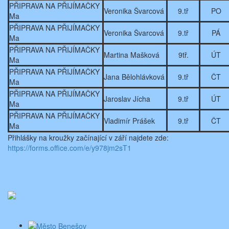
PŘIPRAVA NA PŘIJÍMAČKY
Veronika Švarcová
9.tř
PO
Ma
PŘIPRAVA NA PŘIJÍMAČKY
Veronika Švarcová
9.tř
PÁ
Ma
PŘIPRAVA NA PŘIJÍMAČKY
Martina Mašková
9tř.
ÚT
Ma
PŘIPRAVA NA PŘIJÍMAČKY
Jana Bělohlávková
9.tř
ČT
Ma
PŘIPRAVA NA PŘIJÍMAČKY
Jaroslav Jícha
9.tř
ÚT
Ma
PŘIPRAVA NA PŘIJÍMAČKY
Vladimír Prášek
9.tř
ČT
Ma
Přihlášky na kroužky začínající v září najdete zde:
https://forms.office.com/e/y978jm2sT1