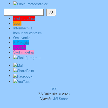
Hledat
Školní družina
Sport
Informační a
komunitní centrum
Omluvenka
E-Žákajda
E-Výuka
Školní jídelna
RSS
ZŠ Dukelská © 2026
Vytvořil:
Jiří Šebor