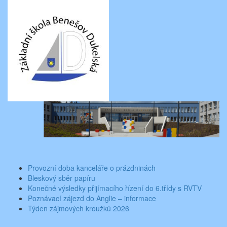
Skip
Aktuality ze školy
Základní škola Benešov, Dukelská 1818
to
content
Toggle
navigati
Provozní doba kanceláře o prázdninách
Bleskový sběr papíru
Konečné výsledky přijímacího řízení do 6.třídy s RVTV
Poznávací zájezd do Anglie – informace
Týden zájmových kroužků 2026