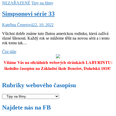
NEZAŘAZENÉ
Tipy na filmy
Simpsonovi série 33
Kateřina Čeperová
22. 10. 2022
Všichni dobře známe tuto žlutou americkou rodinku, která zažívá
různé šílenosti. Každý rok se můžeme těšit na novou sérii a i tento
rok tomu tak…
Simpsonovi
Číst dále
série
33
Vítáme Vás na oficiálních webových stránkách LABYRINTU:
školního časopisu na Základní škole Benešov, Dukelská 1818!
Rubriky webového časopisu
Rubriky
webového
časopisu
Najdete nás na FB