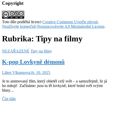
Copyright
Toto dílo podléhá licenci
Creative Commons Uveďte původ-
Neužívejte komerčně-Nezpracovávejte 4.0 Mezinárodní License
.
Rubrika:
Tipy na filmy
NEZAŘAZENÉ
Tipy na filmy
K-pop Lovkyně démonů
Lilien Vlkannova
16. 10. 2025
Je to animovaný film, který obletěl celý svět – a samozřejmě, že já
ho miluji! Začínáme: jsou tu tři lovkyně, které brání svět svými
hlasy…
K-
Číst dále
pop
Lovkyně
démonů