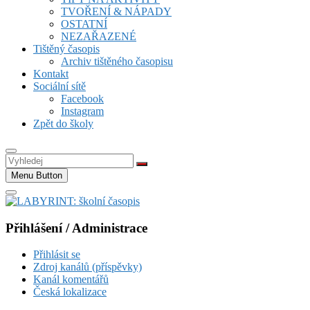
TVOŘENÍ & NÁPADY
OSTATNÍ
NEZAŘAZENÉ
Tištěný časopis
Archiv tištěného časopisu
Kontakt
Sociální sítě
Facebook
Instagram
Zpět do školy
Vyhledej
Menu Button
Přihlášení / Administrace
Přihlásit se
Zdroj kanálů (příspěvky)
Kanál komentářů
Česká lokalizace