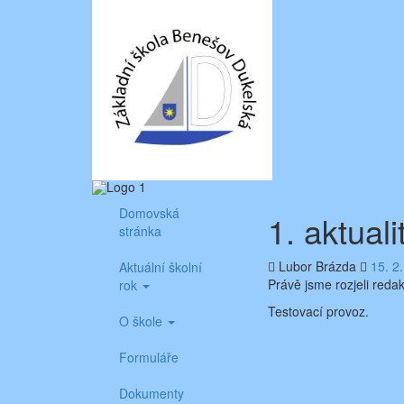
Skip
Aktuality ze školy
Základní škola Benešov, Dukelská 1818
to
content
Domovská
1. aktual
stránka
Lubor Brázda
15. 2
Aktuální školní
Právě jsme rozjeli reda
rok
Testovací provoz.
O škole
Formuláře
Dokumenty