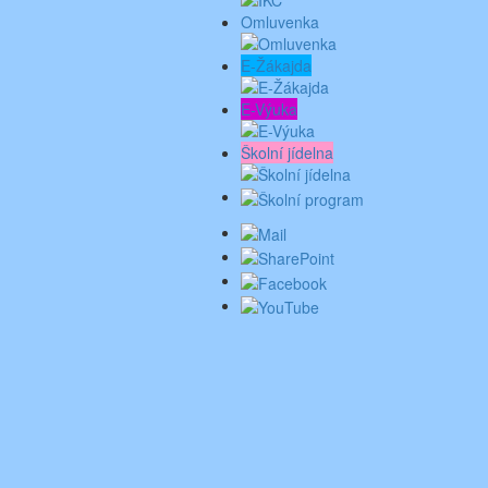
Omluvenka
E-Žákajda
E-Výuka
Školní jídelna