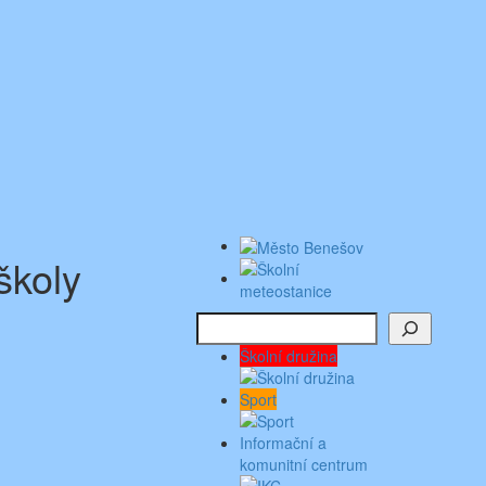
školy
Hledat
Školní družina
Sport
Informační a
komunitní centrum