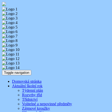
Skip
Aktuality ze školy
Základní škola Benešov, Dukelská 1818
to
content
Toggle navigation
Domovská stránka
Aktuální školní rok
Týdenní plán
Rozvrhy tříd
Třídnictví
Volitelné a nepovinné předměty
Zájmové kroužky