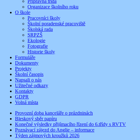
Přípravná třída
Organizace školního roku
O škole
Pracovníci školy
Školní poradenské pracoviště
Školská rada
SRPZŠ
Ekologie
Fotografie
Historie školy
Formuláře
Dokumenty
Projekty
Školní časopis
Napsali o nás
Užitečné odkazy
Kontakty
GDPR
Volná místa
Provozní doba kanceláře o prázdninách
Bleskový sběr papíru
Konečné výsledky přijímacího řízení do 6.třídy s RVTV
Poznávací zájezd do Anglie – informace
Týden zájmových kroužků 2026