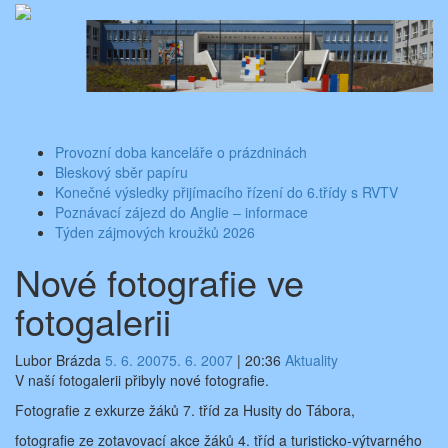
Skip
Aktuality ze školy
Základní škola Benešov, Dukelská 1818
to
content
Toggle
navigati
Provozní doba kanceláře o prázdninách
Bleskový sběr papíru
Konečné výsledky přijímacího řízení do 6.třídy s RVTV
Poznávací zájezd do Anglie – informace
Týden zájmových kroužků 2026
Nové fotografie ve
fotogalerii
Lubor Brázda
5. 6. 2007
5. 6. 2007
|
20:36
Aktuality
V naší fotogalerii přibyly nové fotografie.
Fotografie z exkurze žáků 7. tříd za Husity do Tábora,
fotografie ze zotavovací akce žáků 4. tříd a turisticko-výtvarného