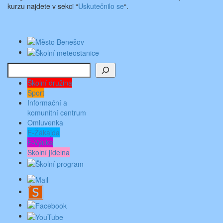
kurzu najdete v sekci “
Uskutečnilo se
“.
Hledat
Školní družina
Sport
Informační a
komunitní centrum
Omluvenka
E-Žákajda
E-Výuka
Školní jídelna