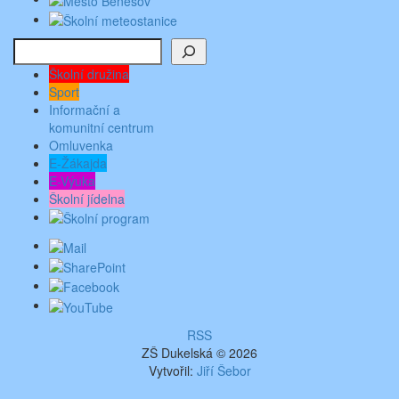
Hledat
Školní družina
Sport
Informační a
komunitní centrum
Omluvenka
E-Žákajda
E-Výuka
Školní jídelna
RSS
ZŠ Dukelská © 2026
Vytvořil:
Jiří Šebor