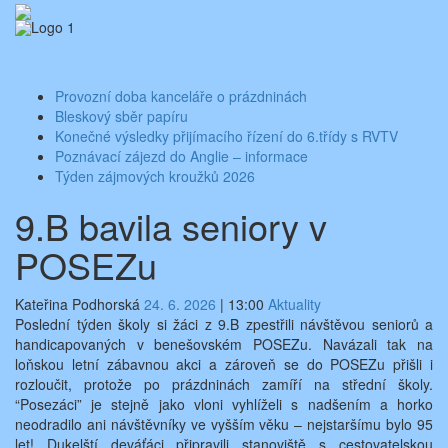
Skip
Aktuality ze školy
Základní škola Benešov, Dukelská 1818
to
content
Toggle
navigati
Provozní doba kanceláře o prázdninách
Bleskový sběr papíru
Konečné výsledky přijímacího řízení do 6.třídy s RVTV
Poznávací zájezd do Anglie – informace
Týden zájmových kroužků 2026
9.B bavila seniory v
POSEZu
Kateřina Podhorská
24. 6. 2026
|
13:00
Aktuality
Poslední týden školy si žáci z 9.B zpestřili návštěvou seniorů a
handicapovaných v benešovském POSEZu. Navázali tak na
loňskou letní zábavnou akci a zároveň se do POSEZu přišli i
rozloučit, protože po prázdninách zamíří na střední školy.
“Posezáci” je stejně jako vloni vyhlíželi s nadšením a horko
neodradilo ani návštěvníky ve vyšším věku – nejstaršímu bylo 95
let! Dukelští deváťáci připravili stanoviště s cestovatelskou