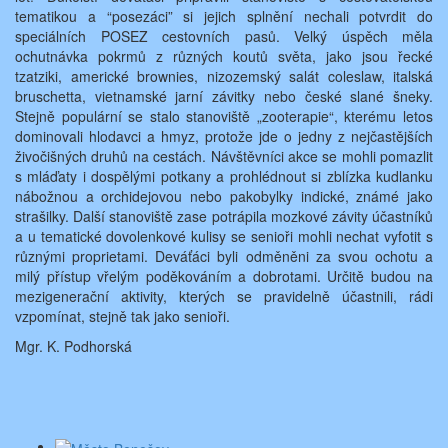
tematikou a “posezáci” si jejich splnění nechali potvrdit do
speciálních POSEZ cestovních pasů. Velký úspěch měla
ochutnávka pokrmů z různých koutů světa, jako jsou řecké
tzatziki, americké brownies, nizozemský salát coleslaw, italská
bruschetta, vietnamské jarní závitky nebo české slané šneky.
Stejně populární se stalo stanoviště „zooterapie“, kterému letos
dominovali hlodavci a hmyz, protože jde o jedny z nejčastějších
živočišných druhů na cestách. Návštěvníci akce se mohli pomazlit
s mláďaty i dospělými potkany a prohlédnout si zblízka kudlanku
nábožnou a orchidejovou nebo pakobylky indické, známé jako
strašilky. Další stanoviště zase potrápila mozkové závity účastníků
a u tematické dovolenkové kulisy se senioři mohli nechat vyfotit s
různými proprietami. Deváťáci byli odměněni za svou ochotu a
milý přístup vřelým poděkováním a dobrotami. Určitě budou na
mezigenerační aktivity, kterých se pravidelně účastnili, rádi
vzpomínat, stejně tak jako senioři.
Mgr. K. Podhorská