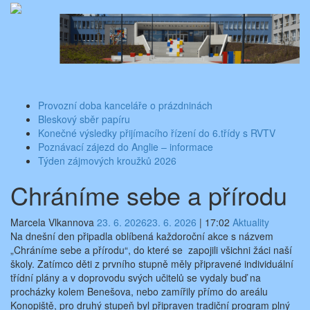
Skip
Aktuality ze školy
Základní škola Benešov, Dukelská 1818
to
content
Toggle
navigati
Provozní doba kanceláře o prázdninách
Bleskový sběr papíru
Konečné výsledky přijímacího řízení do 6.třídy s RVTV
Poznávací zájezd do Anglie – informace
Týden zájmových kroužků 2026
Chráníme sebe a přírodu
Marcela Vlkannova
23. 6. 2026
23. 6. 2026
|
17:02
Aktuality
Na dnešní den připadla oblíbená každoroční akce s názvem
„Chráníme sebe a přírodu“, do které se zapojili všichni žáci naší
školy. Zatímco děti z prvního stupně měly připravené individuální
třídní plány a v doprovodu svých učitelů se vydaly buď na
procházky kolem Benešova, nebo zamířily přímo do areálu
Konopiště, pro druhý stupeň byl připraven tradiční program plný