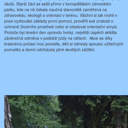
úkolů. Starší žáci se sešli přímo v konopišťském zámeckém
parku, kde na ně čekala naučná stanoviště zaměřená na
zdravovědu, ekologii a orientaci v terénu. Všichni si tak mohli v
praxi vyzkoušet základy první pomoci, prověřit své znalosti o
ochraně životního prostředí nebo si otestovat orientační smysl.
Protože byl dnešní den opravdu horký, největší úspěch sklidila
závěrečná odměna v podobě jízdy na raftech. Akce se díky
krásnému počasí moc povedla, děti si odnesly spoustu užitečných
poznatků a domů odcházely plné skvělých zážitků.