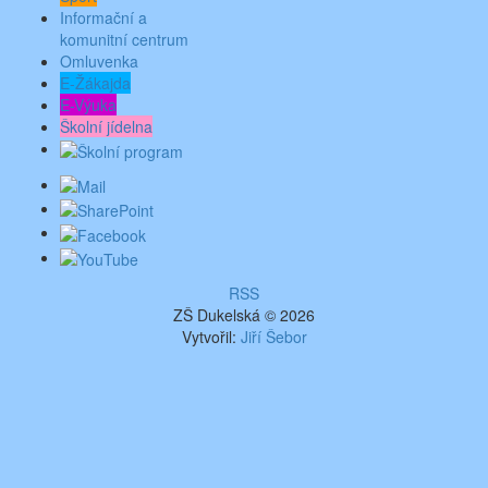
Informační a
komunitní centrum
Omluvenka
E-Žákajda
E-Výuka
Školní jídelna
RSS
ZŠ Dukelská © 2026
Vytvořil:
Jiří Šebor