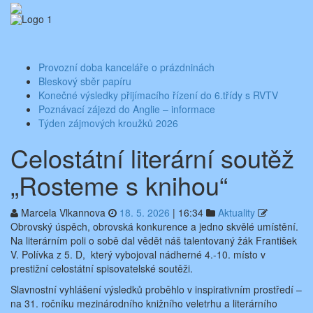
Skip
Aktuality ze školy
Základní škola Benešov, Dukelská 1818
to
content
Toggle
navigati
Provozní doba kanceláře o prázdninách
Bleskový sběr papíru
Konečné výsledky přijímacího řízení do 6.třídy s RVTV
Poznávací zájezd do Anglie – informace
Týden zájmových kroužků 2026
Celostátní literární soutěž
„Rosteme s knihou“
Marcela Vlkannova
18. 5. 2026
|
16:34
Aktuality
Obrovský úspěch, obrovská konkurence a jedno skvělé umístění.
Na literárním poli o sobě dal vědět náš talentovaný žák František
V. Polívka z 5. D, který vybojoval nádherné 4.-10. místo v
prestižní celostátní spisovatelské soutěži.
Slavnostní vyhlášení výsledků proběhlo v inspirativním prostředí –
na 31. ročníku mezinárodního knižního veletrhu a literárního