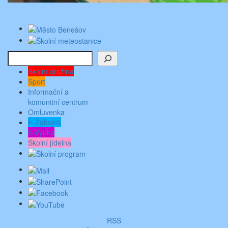
Hledat
Školní družina
Sport
Informační a
komunitní centrum
Omluvenka
E-Žákajda
E-Výuka
Školní jídelna
RSS