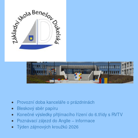
Skip
Aktuality ze školy
Základní škola Benešov, Dukelská 1818
to
content
Toggle
navigati
Provozní doba kanceláře o prázdninách
Bleskový sběr papíru
Konečné výsledky přijímacího řízení do 6.třídy s RVTV
Poznávací zájezd do Anglie – informace
Týden zájmových kroužků 2026