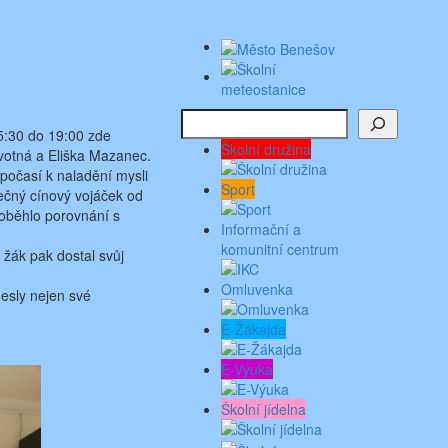
Hledat
15:30 do 19:00 zde
Školní družina
ovotná a Eliška Mazanec.
počasí k naladění mysli
Sport
tečný cínový vojáček od
roběhlo porovnání s
Informační a
komunitní centrum
 žák pak dostal svůj
Omluvenka
nesly nejen své
E-Žákajda
E-Výuka
Školní jídelna