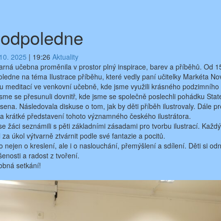
í odpoledne
 10. 2025
|
19:26
Aktuality
tvarná učebna proměnila v prostor plný inspirace, barev a příběhů. Od 
oledne na téma Ilustrace příběhu, které vedly paní učitelky Markéta N
ou meditací ve venkovní učebně, kde jsme využili krásného podzimního 
 jsme se přesunuli dovnitř, kde jsme se společně poslechli pohádku Sta
ena. Následovala diskuse o tom, jak by děti příběh ilustrovaly. Dále p
ky a krátké představení tohoto významného českého ilustrátora.
e žáci seznámili s pěti základními zásadami pro tvorbu ilustrací. Každý
l za úkol výtvarně ztvárnit podle své fantazie a pocitů.
 nejen o kreslení, ale i o naslouchání, přemýšlení a sdílení. Děti si od
šenosti a radost z tvoření.
obná setkání!