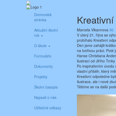
Skip
Aktuality ze školy
Základní škola Benešov, Dukelská 1818
to
content
Domovská
Kreativn
stránka
Marcela Vlkannova
30.
Aktuální školní
V úterý 21. října se vý
rok
probíhalo Kreativní odp
Den jsme zahájili krátk
O škole
na tvořivou práci. Poté
Hanse Christiana Anders
Formuláře
ilustrací od Jiřího Trn
Po inspirativním úvodu s
Dokumenty
vlastní příběh, který mě
Kreativní odpoledne bylo
Projekty
ilustrace, ale i nové zku
Těšíme se na další pod
Školní časopis
Napsali o nás
Užitečné odkazy