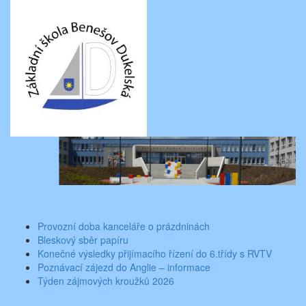
Skip
Aktuality ze školy
Základní škola Benešov, Dukelská 1818
to
content
Toggle
navigati
Provozní doba kanceláře o prázdninách
Bleskový sběr papíru
Konečné výsledky přijímacího řízení do 6.třídy s RVTV
Poznávací zájezd do Anglie – informace
Týden zájmových kroužků 2026