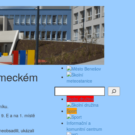
německém
Hledat
Školní družina
níku.
Sport
 9. E a na 1. místě
Informační a
komunitní centrum
neobsadili, ukázali