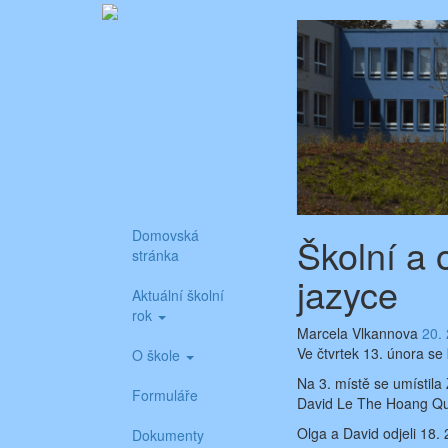
Skip
Aktuality ze školy
Základní škola Benešov, Dukelská 1818
to
content
Domovská
Školní a
stránka
jazyce
Aktuální školní
rok
Marcela Vlkannova
20.
Ve čtvrtek 13. února se
O škole
Na 3. místě se umístila
Formuláře
David Le The Hoang Qua
Olga a David odjeli 18. 
Dokumenty