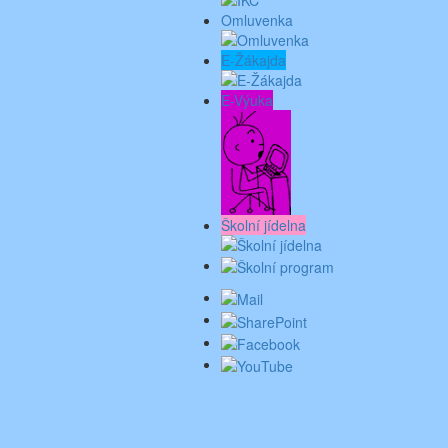
Omluvenka
E-Žákajda
E-Výuka
Školní jídelna