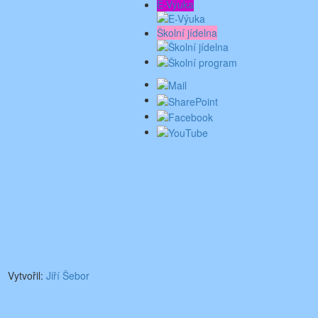
E-Výuka
Školní jídelna
Vytvořil:
Jiří Šebor