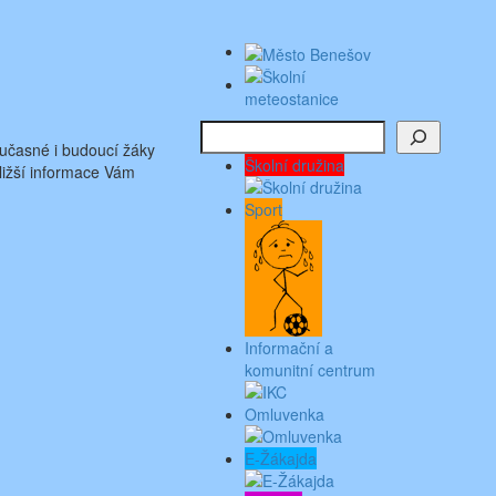
Hledat
učasné i budoucí žáky
Školní družina
ližší informace Vám
Sport
Informační a
komunitní centrum
Omluvenka
E-Žákajda