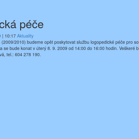
cká péče
9
|
10:17
Aktuality
e (2009/2010) budeme opět poskytovat službu logopedické péče pro so
ka se bude konat v úterý 8. 9. 2009 od 14:00 do 16:00 hodin. Veškeré b
á, tel.: 604 278 190.