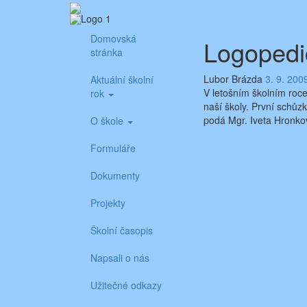
Skip
Aktuality ze školy
Základní škola Benešov, Dukelská 1818
to
content
Domovská
Logopedi
stránka
Lubor Brázda
3. 9. 200
Aktuální školní
V letošním školním roc
rok
naší školy. První schůz
podá Mgr. Iveta Hronkov
O škole
Formuláře
Dokumenty
Projekty
Školní časopis
Napsali o nás
Užitečné odkazy