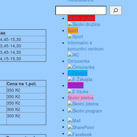
Hledat
Školní družina
Sport
Čas
4,45-15,30
Informační a
3,45-14,30
komunitní centrum
3,45-14,30
4,15-15,30
Omluvenka
E-Žákajda
Cena na 1.pol.
E-Výuka
350 Kč
350 Kč
Školní jídelna
350 Kč
300 Kč
300 Kč