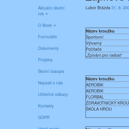
Lubor Brázda
31. 8. 20
Aktuální školní
rok
O škole
Název kroužku
Formuláře
Sportovní
Výtvarný
Dokumenty
Počítače
„Zpívání pro radost“
Projekty
Školní časopis
Název kroužku
Napsali o nás
AEROBIK
AEROBIK
Užitečné odkazy
FLORBAL
ZDRAVOTNICKÝ KRO
Kontakty
ŠKOLA HROU
GDPR
Volná místa