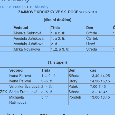
09
7. 12. 2009
|
21:10
Aktuality
ZÁJMOVÉ KROUŽKY VE ŠK. ROCE 2009/2010
(školní družina)
Vedoucí
Třída
Den
Monika Šubrtová
1. a 2. tř.
Středa
1
Vendula Juříčková
1. a 2. tř.
Čtvrtek
1
Vendula Juříčková
2. tř.
Úterý
1
Mirka Nováková
1.,2. a 3. tř.
Středa
1
(1. stupeň)
Vedoucí
Třída
Den
čas
Ivana Pallová
1. a 2. tř.
Středa
13,40-14,25
Ivana Pallová
3.-5. tř.
Úterý
14,30-15,15
Veronika Švarcová
2.-4 tř.
Pátek
7,00-7,45
UŽEK
Šárka Fremutová
3.-5. tř.
Středa
13 – 13,45
Michaela
5. tř.
Pondělí
13,00-13,45
Ratimcová