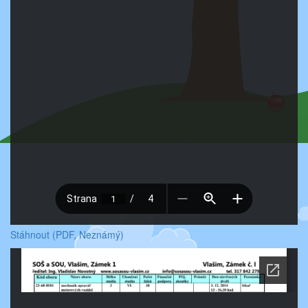
Stáhnout (PDF, Neznámý)