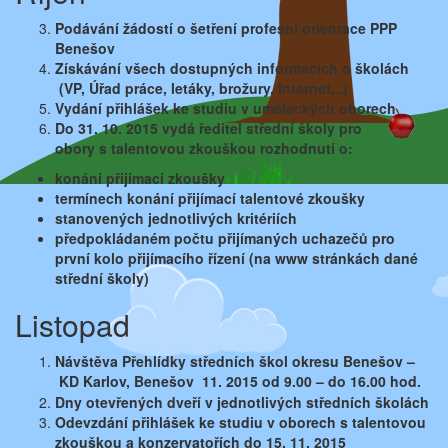
Podávání žádostí o šetření profesní orientace PPP
Benešov
Získávání všech dostupných informacích o školách
(VP, Úřad práce, letáky, brožury, Internet,..)
Vydání přihlášek ke studiu v uměleckých oborech
Do 31. 10. 2015 vydá ředitel střední školy pro
obory
s talentovou zkouškou rozhodnutí o:
konání přijímací zkoušky
termínech konání přijímací talentové zkoušky
stanovených jednotlivých kritériích
předpokládaném počtu přijímaných uchazečů
pro
první kolo přijímacího řízení (na www stránkách
dané
střední školy)
Listopad
Návštěva Přehlídky středních škol okresu Benešov –
KD Karlov, Benešov
11. 2015 od 9.00 – do 16.00 hod.
Dny otevřených dveří v jednotlivých středních školách
Odevzdání přihlášek ke studiu v oborech s talentovou
zkouškou a konzervatořích do 15. 11. 2015