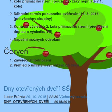
kolo přijímacího řízení (pouze pro žáky nepřijaté
v 1.
kole)
Náhradní termín pokusného ověřování 13. 5. 2016
(pro
všechny skupiny)
Kontrola výsledků 2. kola přijímacího řízení
(předložení
dopisu o výsledku VP)
Napsání možných odvolání
Červen
Závěrečné hodnocení
Přehled o umístění vycházejících žáků
Dny otevřených dveří SŠ
Lubor Brázda
29. 10. 2015
|
22:39
Výchovný poradce
DNY OTEVŘENÝCH DVEŘÍ 2015/2016