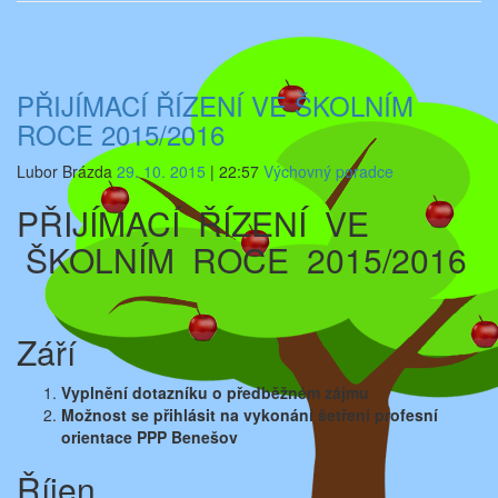
PŘIJÍMACÍ ŘÍZENÍ VE ŠKOLNÍM
ROCE 2015/2016
Lubor Brázda
29. 10. 2015
|
22:57
Výchovný poradce
PŘIJÍMACÍ ŘÍZENÍ VE
ŠKOLNÍM ROCE 2015/2016
Září
Vyplnění dotazníku o předběžném zájmu
Možnost se přihlásit na vykonání šetření profesní
orientace
PPP Benešov
Říjen