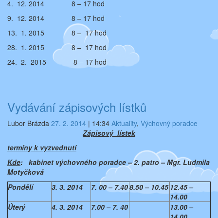
4. 12. 2014 8 – 17 hod
9. 12. 2014 8 – 17 hod
13. 1. 2015 8 – 17 hod
28. 1. 2015 8 – 17 hod
24. 2. 2015 8 – 17 hod
Vydávání zápisových lístků
Lubor Brázda
27. 2. 2014
|
14:34
Aktuality
,
Výchovný poradce
Zápisový lístek
termíny k vyzvednutí
Kde
: kabinet výchovného poradce – 2. patro – Mgr. Ludmila
Motyčková
Pondělí
3. 3. 2014
7. 00 – 7.40
8.50 – 10.45
12.45 –
14.00
Úterý
4. 3. 2014
7.00 – 7. 40
13.00 –
14.00