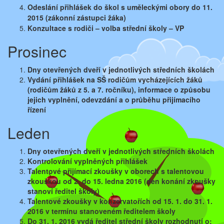
Odeslání přihlášek do škol s uměleckými obory do
11.
2015 (zákonní zástupci žáka)
Konzultace s rodiči – volba střední školy – VP
Prosinec
Dny otevřených dveří v jednotlivých středních školách
Vydání přihlášek na SŠ rodičům vycházejících žáků
(rodičům žáků z 5. a 7. ročníku), informace o způsobu
jejich vyplnění, odevzdání a o průběhu přijímacího
řízení
Leden
Dny otevřených dveří v jednotlivých středních školách
Kontrolování vyplněných přihlášek
Talentové přijímací zkoušky v oborech s talentovou
zkouškou od 2. do 15. ledna 2016 (den konání zkoušky
stanoví ředitel školy)
Talentové zkoušky v konzervatořích od 15. 1. do 31. 1.
2016
v termínu stanoveném ředitelem školy
Do 31. 1. 2016 vydá ředitel střední školy rozhodnutí o: