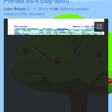
Přehled SŠ s čísly oborů
Lubor Brázda
27. 11. 2014
|
11:08
Výchovný poradce
Stáhnout (PDF, Neznámý)