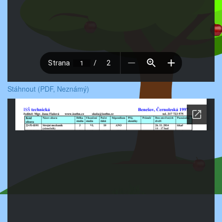
Stáhnout (PDF, Neznámý)