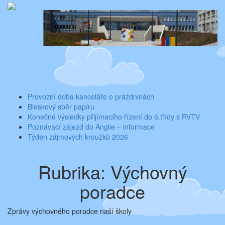
Skip
Aktuality ze školy
Základní škola Benešov, Dukelská 1818
to
content
Toggle
navigati
Provozní doba kanceláře o prázdninách
Bleskový sběr papíru
Konečné výsledky přijímacího řízení do 6.třídy s RVTV
Poznávací zájezd do Anglie – informace
Týden zájmových kroužků 2026
Rubrika:
Výchovný
poradce
Zprávy výchovného poradce naší školy