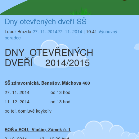
Dny otevřených dveří SŠ
Lubor Brázda
27. 11. 2014
27. 11. 2014
|
10:41
Výchovný
poradce
DNY OTEVŘENÝCH
DVEŘÍ 2014/2015
SŠ zdravotnická, Benešov, Máchova 400
27. 11. 2014 od 13 hod
11. 12. 2014 od 13 hod
po tel. domluvě kdykoliv
SOŠ a SOU, Vlašim, Zámek č. 1
3. 12. 2014 13 – 16.30 hod