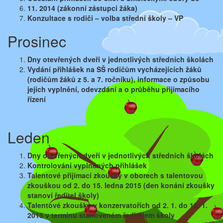
11. 2014 (zákonní zástupci žáka)
Konzultace s rodiči – volba střední školy – VP
Prosinec
Dny otevřených dveří v jednotlivých středních školách
Vydání přihlášek na SŠ rodičům vycházejících žáků
(rodičům žáků z 5. a 7. ročníku), informace o způsobu
jejich vyplnění, odevzdání a o průběhu přijímacího
řízení
Leden
Dny otevřených dveří v jednotlivých středních školách
Kontrolování vyplněných přihlášek
Talentové přijímací zkoušky v oborech s talentovou
zkouškou od 2. do 15. ledna 2015 (den konání zkoušky
stanoví ředitel školy)
Talentové zkoušky v konzervatořích od 2. 1. do 15. 1.
2015
v termínu stanoveném ředitelem školy