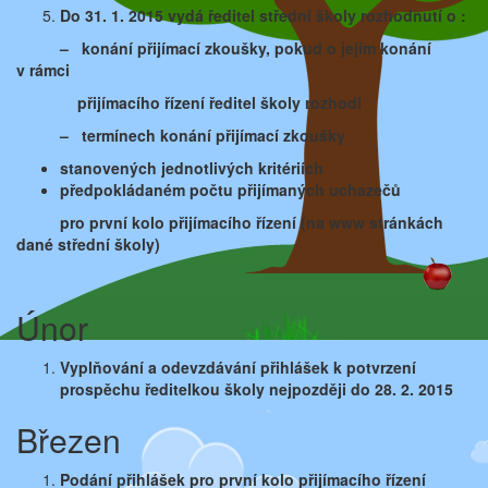
Do 31. 1. 2015 vydá ředitel střední školy rozhodnutí o :
– konání přijímací zkoušky, pokud o jejím konání
v rámci
přijímacího řízení ředitel školy rozhodl
– termínech konání přijímací zkoušky
stanovených jednotlivých kritériích
předpokládaném počtu přijímaných uchazečů
pro první kolo přijímacího řízení (na www stránkách
dané
střední školy)
Únor
Vyplňování a odevzdávání přihlášek k potvrzení
prospěchu ředitelkou školy nejpozději do 28. 2. 2015
Březen
Podání přihlášek pro první kolo přijímacího řízení