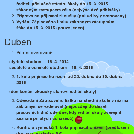
řediteli příslušné střední školy do 15. 3. 2015
zákonným zástupcem žáka (nejvýše dvě přihlášky)
Příprava na přijímací zkoušky (pokud byly stanoveny)
Vydání Zápisového lístku zákonným zástupcům
žáka
do 15. 3. 2015 (pouze jeden)
Duben
Pilotní ověřování:
čtyřleté studium – 15. 4. 2014
šestileté a osmileté studium – 16. 4. 2015
1. kolo přijímacího řízení od 22. dubna do 30. dubna
2015
(den konání zkoušky stanoví ředitel školy)
Odevzdání Zápisového lístku na střední škole v níž má
žák
úmysl se vzdělávat (nejpozději do deseti
pracovních dnů ode
dne, kdy ředitel školy zveřejnil
seznam přijatých uchazečů)
Kontrola výsledků 1. kola přijímacího řízení
(předložení
dopisu o výsledku VP)