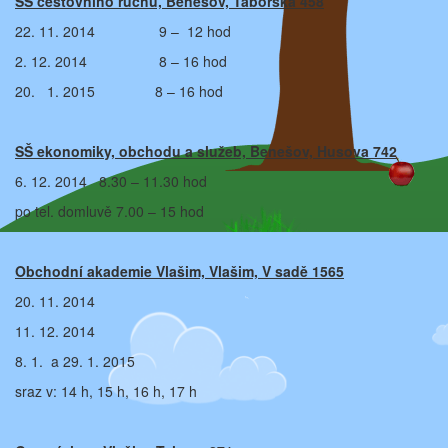
SŠ cestovního ruchu, Benešov, Táborská 458
22. 11. 2014 9 – 12 hod
2. 12. 2014 8 – 16 hod
20. 1. 2015 8 – 16 hod
SŠ ekonomiky, obchodu a služeb, Benešov, Husova 742
6. 12. 2014 8.30 – 11.30 hod
po tel. domluvě 7.00 – 15 hod
Obchodní akademie Vlašim, Vlašim, V sadě 1565
20. 11. 2014
11. 12. 2014
8. 1. a 29. 1. 2015
sraz v: 14 h, 15 h, 16 h, 17 h