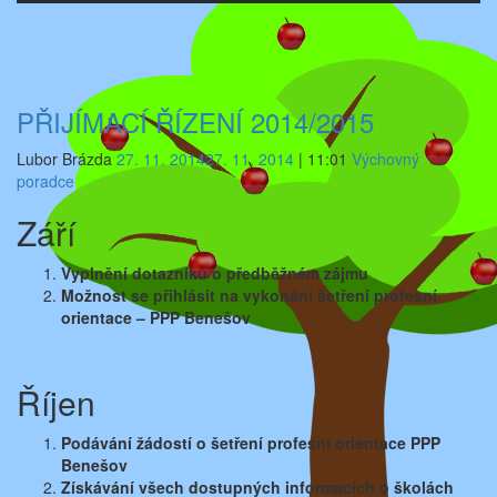
PŘIJÍMACÍ ŘÍZENÍ 2014/2015
Lubor Brázda
27. 11. 2014
27. 11. 2014
|
11:01
Výchovný
poradce
Září
Vyplnění dotazníku o předběžném zájmu
Možnost se přihlásit na vykonání šetření profesní
orientace –
PPP Benešov
Říjen
Podávání žádostí o šetření profesní orientace PPP
Benešov
Získávání všech dostupných informacích o školách