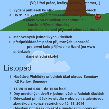
(VP, Úřad práce, letáky, brožury, Internet,..)
Vydání přihlášek ke studiu v uměleckých oborech
Do 31. 10. 2014 vydá ředitel střední školy pro obory
s talentovou zkouškou rozhodnutí o :
– konání přijímací zkoušky
– termínech konání přijímací talentové zkoušky
stanovených jednotlivých kritériích
předpokládaném počtu přijímaných uchazečů
pro první kolo přijímacího řízení (na www
stránkách
dané střední školy)
Listopad
Návštěva Přehlídky středních škol okresu Benešov –
KD Karlov, Benešov
11. 2014 od 9.00 – do 16.00 hod.
Dny otevřených dveří v jednotlivých středních školách
Odevzdání přihlášek ke studiu v oborech s talentovou
zkouškou a konzervatořích do 15. 11. 2014
Odeslání přihlášek do škol s uměleckými obory do