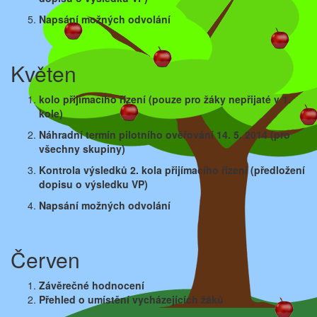
Napsání možných odvolání
Květen
kolo přijímacího řízení (pouze pro žáky nepřijaté
v 1.
kole)
Náhradní termín pilotního ověřování 14. 5. 2014 (pro
všechny
skupiny)
Kontrola výsledků 2. kola přijímacího řízení
(předložení
dopisu o výsledku VP)
Napsání možných odvolání
Červen
Závěrečné hodnocení
Přehled o umístění vycházejících žáků