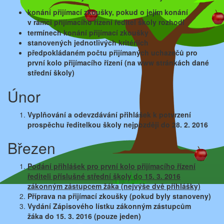
konání přijímací zkoušky, pokud o jejím konání
v rámci
přijímacího řízení ředitel školy rozhodl
termínech konání přijímací zkoušky
stanovených jednotlivých kritériích
předpokládaném počtu přijímaných uchazečů
pro
první kolo přijímacího řízení (na www stránkách dané
s
třední školy)
Únor
Vyplňování a odevzdávání přihlášek k potvrzení
prospěchu ředitelkou školy nejpozději do 28. 2. 2016
Březen
Podání přihlášek pro první kolo přijímacího řízení
řediteli příslušné střední školy do 15. 3. 2016
zákonným zástupcem žáka (nejvýše dvě přihlášky)
Příprava na přijímací zkoušky (pokud byly stanoveny)
Vydání Zápisového lístku zákonným zástupcům
žáka
do 15. 3. 2016 (pouze jeden)