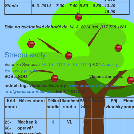
Středa
5. 3. 2014
7.00 – 7.40
8.50 – 9.50
13.40 –
15.00
Dále po telefonické dohodě do 14. 3. 2014 (tel. 317 765 128)
Střední školy
Veronika Švarcová
18. 10. 2012
18. 10. 2012
|
6:22
Aktuality
,
Výchovný poradce
SOŠ a SOU Vlašim, Zámek č. l
ředitel: Ing. Vladislav Novotný
www.sosasou-vlasim.cz
info@sosasou-vlasim.cz
tel. 317842279
Kód
Název oboru
Délka
Ukončení
Počet
Školné
Přij.
Fina
oboru
studia
studia
žáků
zkoušky
podp
23-
Mechanik
3
VL
30
68-
opravář
H/01
motorových