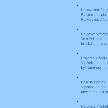
Halloweenská bo
Páteční strašideln
Halloweenská boj
Návštěva výstavy
Ve středu 1.10.2
brouků a hmyzu, 
Hrajeme si spolu
V pátek 26.9.2025
byl zaměřený na po
Beseda s policií
V pondělí 8. 9 20
nového o práci pol
Na výletě v Sobě