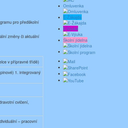
Omluvenka
E-Žákajda
gramu pro předškolní
E-Výuka
ální změny či aktuální
Školní jídelna
lce v přípravné třídě)
upinové) 1. integrovaný
ravotní cvičení,
dividuální – pracovní