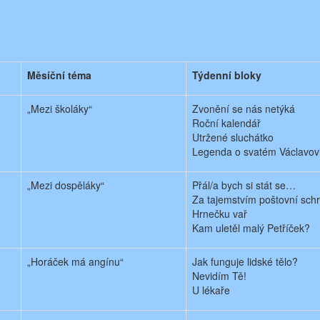
Měsíční téma
Týdenní bloky
„Mezi školáky“
Zvonění se nás netýká
Roční kalendář
Utržené sluchátko
Legenda o svatém Václavov
„Mezi dospěláky“
Přál/a bych si stát se…
Za tajemstvím poštovní sch
Hrnečku vař
Kam uletěl malý Petříček?
„Horáček má angínu“
Jak funguje lidské tělo?
Nevidím Tě!
U lékaře