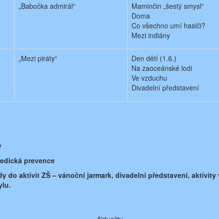
„Babočka admirál“
Maminčin „šestý smysl“
Doma
Co všechno umí hasiči?
Mezi indiány
„Mezi piráty“
Den dětí (1.6.)
Na zaoceánské lodi
Ve vzduchu
Divadelní představení
y
edická prevence
dy do aktivit ZŠ – vánoční jarmark, divadelní představení, aktivit
ylu.