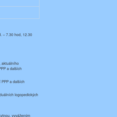
d. – 7.30 hod, 12.30
, aktuálního
PPP a dalších
í PPP a dalších
iduálních logopedických
skytnou, vyváženým