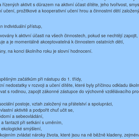
ízených aktivit s důrazem na aktivní účast dítěte, jeho tvořivost, smys
ní učení, prožitkové a kooperativní učení hrou a činnostmi dětí založen
 individuální přístup,
ovány k aktivní účasti na všech činnostech, pokud se nechtějí zapojit, 
vuje a je momentálně akceptovatelná k činnostem ostatních dětí,
y, na konci školního roku je slovní hodnocení.
ěšným začátkům při nástupu do 1. třídy,
í nedostatky v rozvoji a učení dítěte, které byly příčinou odkladu škol
at s rodinou, zapojit zákonné zástupce do výchovně vzdělávacího pr
ociální postoje, vztah založený na přátelství a spolupráci,
lastní aktivitě a podpořit chuť učit se,
ědomí a sebeovládání,
 a fantazii při setkání s uměním,
 ekologické smýšlení,
ojením zvládat nároky života, které jsou na ně běžně kladeny, zejména