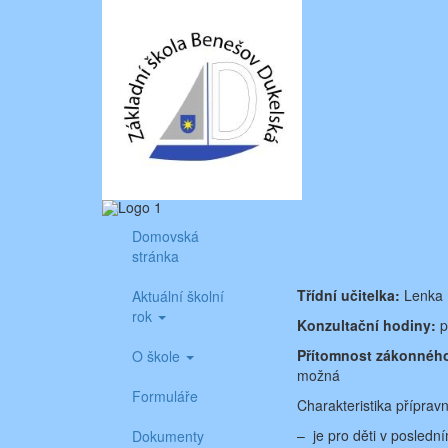
Skip
Aktuality ze školy
Základní škola Benešov, Dukelská 1818
to
content
Domovská
stránka
Třídní učitelka:
Lenka 
Aktuální školní
rok
Konzultační hodiny:
p
Přítomnost zákonného 
O škole
možná
Formuláře
Charakteristika přípravn
– je pro děti v posledn
Dokumenty