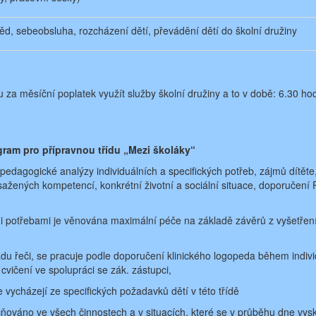
ěd, sebeobsluha, rozcházení dětí, převádění dětí do školní družiny
za měsíční poplatek využít služby školní družiny a to v době: 6.30 ho
gram pro přípravnou třídu „Mezi školáky“
pedagogické analýzy individuálních a specifických potřeb, zájmů dítěte
ažených kompetencí, konkrétní životní a sociální situace, doporučení 
i potřebami je věnována maximální péče na základě závěrů z vyšetřen
adu řeči, se pracuje podle doporučení klinického logopeda během indiv
cvičení ve spolupráci se zák. zástupci,
vycházejí ze specifických požadavků dětí v této třídě
čňováno ve všech činnostech a v situacích, které se v průběhu dne vy