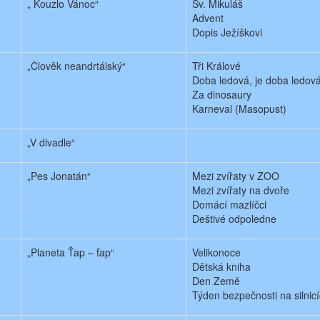
„ Kouzlo Vánoc“
Sv. Mikuláš
Advent
Dopis Ježíškovi
„Člověk neandrtálský“
Tři Králové
Doba ledová, je doba ledová
Za dinosaury
Karneval (Masopust)
„V divadle“
„Pes Jonatán“
Mezi zvířaty v ZOO
Mezi zvířaty na dvoře
Domácí mazlíčci
Deštivé odpoledne
„Planeta Ťap – ťap“
Velikonoce
Dětská kniha
Den Země
Týden bezpečnosti na silnic