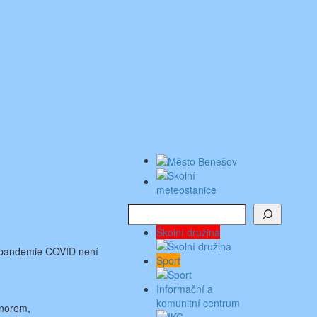
Hledat
Školní družina
pandemie COVID není
Sport
Informační a
komunitní centrum
 norem,