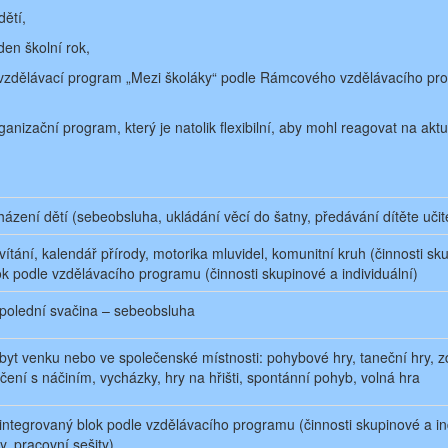
ětí,
den školní rok,
vzdělávací program „Mezi školáky“ podle Rámcového vzdělávacího pro
nizační program, který je natolik flexibilní, aby mohl reagovat na aktu
házení dětí (sebeobsluha, ukládání věcí do šatny, předávání dítěte učite
ivítání, kalendář přírody, motorika mluvidel, komunitní kruh (činnosti sk
ok podle vzdělávacího programu (činnosti skupinové a individuální)
polední svačina – sebeobsluha
byt venku nebo ve společenské místnosti: pohybové hry, taneční hry, zd
ičení s náčiním, vycházky, hry na hřišti, spontánní pohyb, volná hra
 integrovaný blok podle vzdělávacího programu (činnosti skupinové a in
sty, pracovní sešity)