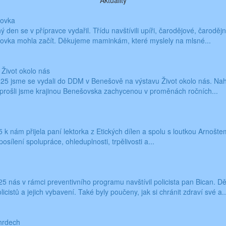
Aktuality
jovka
ý den se v přípravce vydařil. Třídu navštívili upíři, čarodějové, čaroděj
ovka mohla začít. Děkujeme maminkám, které myslely na mlsné...
 Život okolo nás
025 jsme se vydali do DDM v Benešově na výstavu Život okolo nás. Nahl
prošli jsme krajinou Benešovska zachycenou v proměnách ročních...
 k nám přijela paní lektorka z Etických dílen a spolu s loutkou Arnošte
sílení spolupráce, ohleduplnosti, trpělivosti a...
25 nás v rámci preventivního programu navštívil policista pan Bican. D
icistů a jejich vybavení. Také byly poučeny, jak si chránit zdraví své a..
hrdech