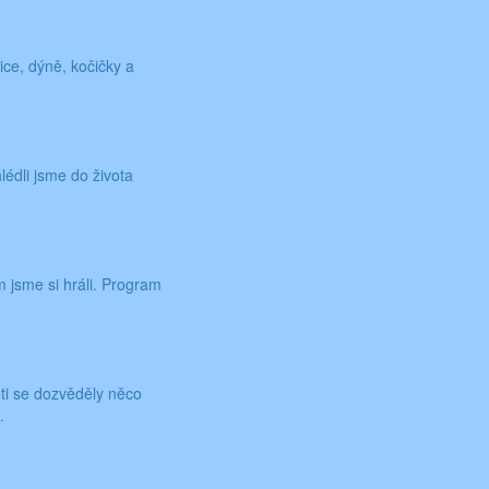
nice, dýně, kočičky a
édli jsme do života
m jsme si hráli. Program
ěti se dozvěděly něco
.