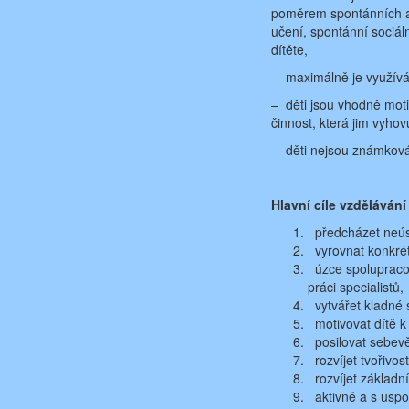
poměrem spontánních a ř
učení, spontánní sociál
dítěte,
– maximálně je využíván
– děti jsou vhodně motiv
činnost, která jim vyho
– děti nejsou známkován
Hlavní cíle vzdělávání
předcházet neúsp
vyrovnat konkrétn
úzce spolupracov
práci specialistů,
vytvářet kladné s
motivovat dítě k v
posilovat sebev
rozvíjet tvořivost
rozvíjet základní
aktivně a s uspok