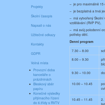
– je pro maximálně 15 d
Projekty
– je bezplatná a trvá je
Školní časopis
– má vytvořený Školní 
vzdělávání (RVP PV),
Napsali o nás
– má svůj polodenní orga
potřeby dětí.
Užitečné odkazy
Denní program
Kontakty
7.30 – 8.00
sc
GDPR
8.00 – 9.30
př
Volná místa
bl
Provozní doba
9.30 – 10.00
do
kanceláře o
prázdninách
10.00 – 10.45
po
Bleskový sběr
cv
papíru
Konečné výsledky
přijímacího řízení
10.45 – 11.45
2.
do 6.třídy s RVTV
li