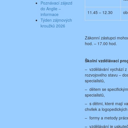
Poznávací zájezd
do Anglie –
11.45 – 12.30
ob
informace
Týden zájmových
kroužků 2026
Zákonní zástupci mohou 
hod. – 17.00 hod.
Školní vzdělávací pro
– vzdělávání vychází z 
rozvojového stavu – dos
specialistů,
– dětem se specifickým
specialistů,
– s dětmi, které mají v
chvilek a logopedických 
– formy a metody práce 
– vzdělávání je uskute