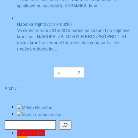
splátkovému kalendáři) KERAMIKA Jana...
Nabídka zájmových kroužků
Ve školním roce 2014/2015 nabízíme žákům tyto zájmové
kroužky: NABÍDKA ZÁJMOVÝCH KROUŽKŮ PRO 1.ST.
název kroužku vedoucí třída den čas cena za šk. rok
(možná dohoda ke...
«
1
2
Archiv
Hledat
Školní družina