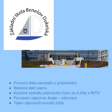
Skip
Aktuality ze školy
Základní škola Benešov, Dukelská 1818
to
content
Toggle
navigati
Provozní doba kanceláře o prázdninách
Bleskový sběr papíru
Konečné výsledky přijímacího řízení do 6.třídy s RVTV
Poznávací zájezd do Anglie – informace
Týden zájmových kroužků 2026