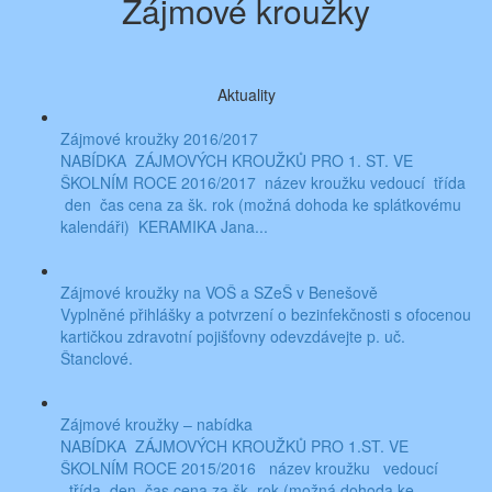
Zájmové kroužky
Aktuality
Zájmové kroužky 2016/2017
NABÍDKA ZÁJMOVÝCH KROUŽKŮ PRO 1. ST. VE
ŠKOLNÍM ROCE 2016/2017 název kroužku vedoucí třída
den čas cena za šk. rok (možná dohoda ke splátkovému
kalendáři) KERAMIKA Jana...
Zájmové kroužky na VOŠ a SZeŠ v Benešově
Vyplněné přihlášky a potvrzení o bezinfekčnosti s ofocenou
kartičkou zdravotní pojišťovny odevzdávejte p. uč.
Štanclové.
Zájmové kroužky – nabídka
NABÍDKA ZÁJMOVÝCH KROUŽKŮ PRO 1.ST. VE
ŠKOLNÍM ROCE 2015/2016 název kroužku vedoucí
třída den čas cena za šk. rok (možná dohoda ke