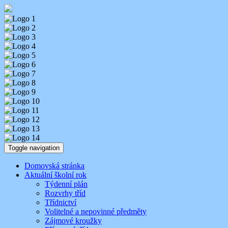
Skip
Aktuality ze školy
Základní škola Benešov, Dukelská 1818
to
content
Toggle navigation
Domovská stránka
Aktuální školní rok
Týdenní plán
Rozvrhy tříd
Třídnictví
Volitelné a nepovinné předměty
Zájmové kroužky