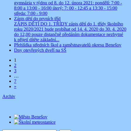
gymnázia v týdnu od 8. do 12. února 2021: pondělí: 7:00 -
8:00 a 13:00 - 16:00 úterý: 7: 00 - 12:45 a 13:30 - 15:00
středa: 7:00 - 9:00
Zápis dětí do prvních tříd
ZÁPIS DĚTÍ DO 1. TŘÍDY zápis dětí do 1. třídy školního
roku 2020/2021 bude probíhat od 14. 4. 2020 do 30. 4. 2020
do 12,00 pouze distančně předáním dokumentace nezbytné
k přijetí dítěte základní...
Přehlídka středních škol a zaměstnavatelů okresu Benešov
Dny otevřených dveří na SŠ
1
2
3
…
7
»
Archiv