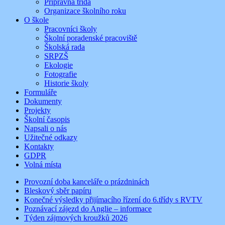
Přípravná třída
Organizace školního roku
O škole
Pracovníci školy
Školní poradenské pracoviště
Školská rada
SRPZŠ
Ekologie
Fotografie
Historie školy
Formuláře
Dokumenty
Projekty
Školní časopis
Napsali o nás
Užitečné odkazy
Kontakty
GDPR
Volná místa
Provozní doba kanceláře o prázdninách
Bleskový sběr papíru
Konečné výsledky přijímacího řízení do 6.třídy s RVTV
Poznávací zájezd do Anglie – informace
Týden zájmových kroužků 2026