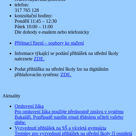
telefon:
317 765 128
konzultační hodiny:
Pondělí 11:45 – 12:30
Pátek 10:00 – 11:00
Dle dohody e-mailem nebo telefonicky
Přijímací řízení – soubory ke stažení
Informace týkající se podání přihlášek na střední školy
naleznete
ZDE.
Podat přihlášku na střední školy lze na digitálním
přihlašovacím systému:
ZDE.
Aktuality
Omluvení žáka
Pro omluvení žáka použijte přednostně zprávu v systému
Bakaláři. Popřípadě napište email třídnímu učiteli vašeho
dítěte.
Vyzvednutí přihlášek na SŠ a víceletá gymnázia
Termíny pro vyzvednutí přihlášek na střední školy čí osmiletá