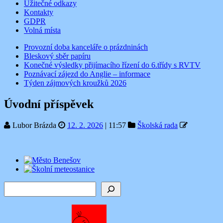
Užitečné odkazy
Kontakty
GDPR
Volná místa
Provozní doba kanceláře o prázdninách
Bleskový sběr papíru
Konečné výsledky přijímacího řízení do 6.třídy s RVTV
Poznávací zájezd do Anglie – informace
Týden zájmových kroužků 2026
Úvodní příspěvek
Lubor Brázda
12. 2. 2026
|
11:57
Školská rada
Hledat