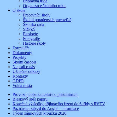
Přípravná třída
Organizace školního roku
O škole
Pracovníci školy
Školní poradenské pracoviště
Školská rada
SRPZŠ
Ekologie
Fotografie
Historie školy
Formuláře
Dokumenty
Projekty
Školní časopis
Napsali o nás
Užitečné odkazy
Kontakty
GDPR
Volná místa
Provozní doba kanceláře o prázdninách
Bleskový sběr papíru
Konečné výsledky přijímacího řízení do 6.třídy s RVTV
Poznávací zájezd do Anglie – informace
Týden zájmových kroužků 2026