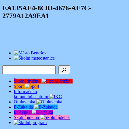
EA135AE4-8C03-4676-AE7C-
2779A12A9EA1
Hledat
Školní družina
Sport
Informační a
komunitní centrum
Omluvenka
E-Žákajda
E-Výuka
Školní jídelna