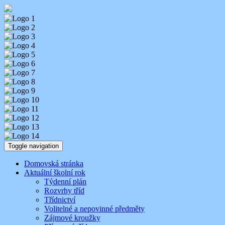
Skip
Aktuality ze školy
Základní škola Benešov, Dukelská 1818
to
content
Toggle navigation
Domovská stránka
Aktuální školní rok
Týdenní plán
Rozvrhy tříd
Třídnictví
Volitelné a nepovinné předměty
Zájmové kroužky