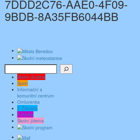
7DDD2C76-AAE0-4F09-
9BDB-8A35FB6044BB
Hledat
Školní družina
Sport
Informační a
komunitní centrum
Omluvenka
E-Žákajda
E-Výuka
Školní jídelna