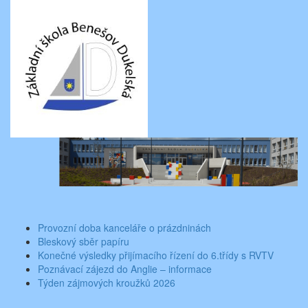
Skip
Aktuality ze školy
Základní škola Benešov, Dukelská 1818
to
content
Toggle
navigati
Provozní doba kanceláře o prázdninách
Bleskový sběr papíru
Konečné výsledky přijímacího řízení do 6.třídy s RVTV
Poznávací zájezd do Anglie – informace
Týden zájmových kroužků 2026