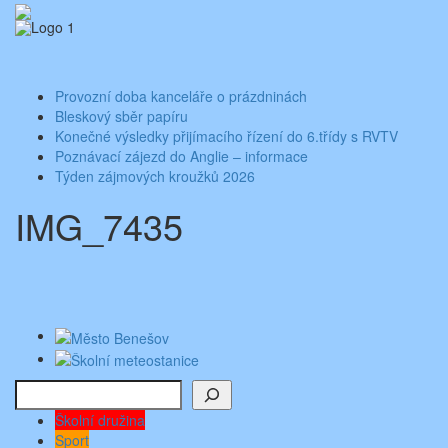
Skip
Aktuality ze školy
Základní škola Benešov, Dukelská 1818
to
content
Toggle
navigati
Provozní doba kanceláře o prázdninách
Bleskový sběr papíru
Konečné výsledky přijímacího řízení do 6.třídy s RVTV
Poznávací zájezd do Anglie – informace
Týden zájmových kroužků 2026
IMG_7435
Hledat
Školní družina
Sport