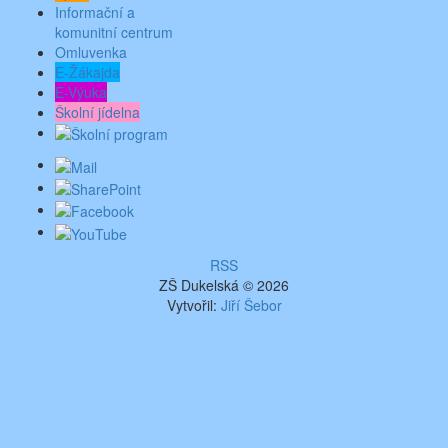
Informační a
komunitní centrum
Omluvenka
E-Žákajda
E-Výuka
Školní jídelna
RSS
ZŠ Dukelská © 2026
Vytvořil:
Jiří Šebor