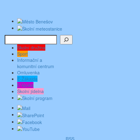
Hledat
Školní družina
Sport
Informační a
komunitní centrum
Omluvenka
E-Žákajda
E-Výuka
Školní jídelna
RSS