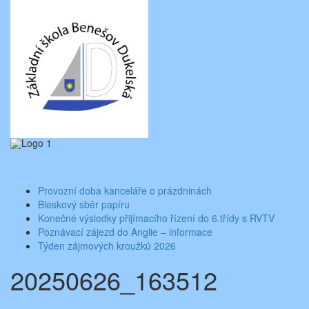
Skip
Aktuality ze školy
Základní škola Benešov, Dukelská 1818
to
content
Toggle
navigati
Provozní doba kanceláře o prázdninách
Bleskový sběr papíru
Konečné výsledky přijímacího řízení do 6.třídy s RVTV
Poznávací zájezd do Anglie – informace
Týden zájmových kroužků 2026
20250626_163512