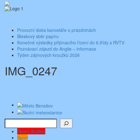
Skip
Aktuality ze školy
Základní škola Benešov, Dukelská 1818
to
content
Toggle
navigati
Provozní doba kanceláře o prázdninách
Bleskový sběr papíru
Konečné výsledky přijímacího řízení do 6.třídy s RVTV
Poznávací zájezd do Anglie – informace
Týden zájmových kroužků 2026
IMG_0247
Hledat
Školní družina
Sport