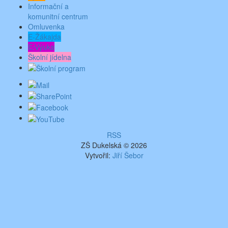
Informační a
komunitní centrum
Omluvenka
E-Žákajda
E-Výuka
Školní jídelna
RSS
ZŠ Dukelská © 2026
Vytvořil:
Jiří Šebor