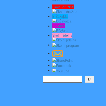
Školní družina
E-Žákajda
E-Výuka
Školní jídelna
Hledat