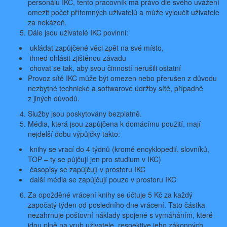
personálu IKC, tento pracovník má právo dle svého uvážení
omezit počet přítomných uživatelů a může vyloučit uživatele
za nekázeň.
Dále jsou uživatelé IKC povinni:
ukládat zapůjčené věci zpět na své místo,
ihned ohlásit zjištěnou závadu
chovat se tak, aby svou činností nerušili ostatní
Provoz sítě IKC může být omezen nebo přerušen z důvodu
nezbytné technické a softwarové údržby sítě, případně
z jiných důvodů.
Služby jsou poskytovány bezplatně.
Média, která jsou zapůjčena k domácímu použití, mají
nejdelší dobu výpůjčky takto:
knihy se vrací do 4 týdnů (kromě encyklopedií, slovníků,
TOP – ty se půjčují jen pro studium v IKC)
časopisy se zapůjčují v prostoru IKC
další média se zapůjčují pouze v prostoru IKC
Za opožděné vrácení knihy se účtuje 5 Kč za každý
započatý týden od posledního dne vrácení. Tato částka
nezahrnuje poštovní náklady spojené s vymáháním, které
jdou plně na vrub uživatele, respektive jeho zákonných