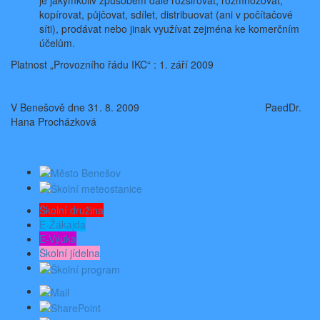
kopírovat, půjčovat, sdílet, distribuovat (ani v počítačové
síti), prodávat nebo jinak využívat zejména ke komerčním
účelům.
Platnost „Provozního řádu IKC“ : 1. září 2009
V Benešově dne 31. 8. 2009 PaedDr.
Hana Procházková
Školní družina
E-Žákajda
E-Výuka
Školní jídelna