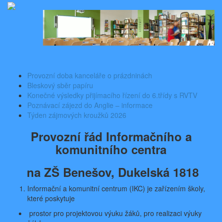
Skip
Aktuality ze školy
Základní škola Benešov, Dukelská 1818
to
content
Toggle
navigati
Provozní doba kanceláře o prázdninách
Bleskový sběr papíru
Konečné výsledky přijímacího řízení do 6.třídy s RVTV
Poznávací zájezd do Anglie – informace
Týden zájmových kroužků 2026
Provozní řád Informačn
í
ho a
komunitn
í
ho centra
na ZŠ Bene
š
ov, Dukelská 1818
Informační a komunitní centrum (IKC) je zařízením školy,
které poskytuje
prostor pro projektovou výuku žáků, pro realizaci výuky