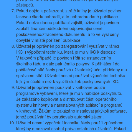
zástupců.
Pokud dojde k poškození, ztrátě knihy je uživatel povinen
takovou škodu nahradit, a to náhradou dané publikace.
Pokud nelze danou publikaci zajistit, uživatel je povinen
zaplatit finanční odškodnění odpovídající ceně
poškozeného/ztraceného dokumentu, a to ve výši ceny
obvyklé v místě pořízení publikace.
Uživatel je oprávněn po zaregistrování využívat v rámci
IKC i výpočetní techniku, která je mu v IKC k dispozici.
V takovém případě je povinen řídit se ustanovením
školního řádu a dále pak těmito pokyny: K přihlášení do
počítačové sítě školy používá uživatelský účet přidělený mu
správcem sítě. Uživatel nesmí používat výpočetní techniku
k jiným účelům než k využití služeb poskytovaných IKC.
Uživatel je oprávněn používat v knihovně pouze
programové vybavení, které je mu v nabídce poskytnuto.
Je zakázáno kopírovat a distribuovat části operačního
systému knihovny a nainstalovaných aplikací a programů
v knihovně. Žákům je zakázáno instalovat jakýkoli software,
jehož používání by porušovalo autorský zákon.
Uživatel nesmí výpočetní techniku školy použít způsobem,
který by omezoval osobní práva ostatních uživatelů. Pokud