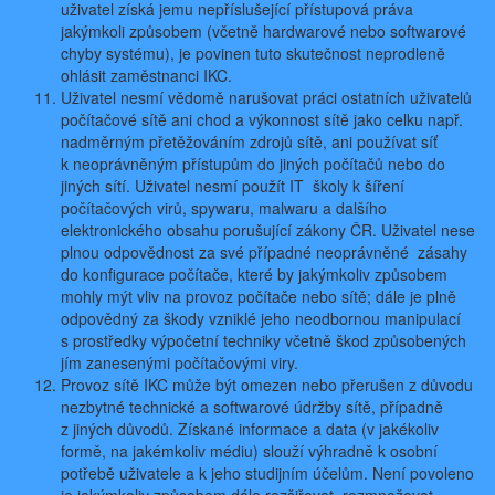
uživatel získá jemu nepříslušející přístupová práva
jakýmkoli způsobem (včetně hardwarové nebo softwarové
chyby systému), je povinen tuto skutečnost neprodleně
ohlásit zaměstnanci IKC.
Uživatel nesmí vědomě narušovat práci ostatních uživatelů
počítačové sítě ani chod a výkonnost sítě jako celku např.
nadměrným přetěžováním zdrojů sítě, ani používat síť
k neoprávněným přístupům do jiných počítačů nebo do
jiných sítí. Uživatel nesmí použít IT školy k šíření
počítačových virů, spywaru, malwaru a dalšího
elektronického obsahu porušující zákony ČR. Uživatel nese
plnou odpovědnost za své případné neoprávněné zásahy
do konfigurace počítače, které by jakýmkoliv způsobem
mohly mýt vliv na provoz počítače nebo sítě; dále je plně
odpovědný za škody vzniklé jeho neodbornou manipulací
s prostředky výpočetní techniky včetně škod způsobených
jím zanesenými počítačovými viry.
Provoz sítě IKC může být omezen nebo přerušen z důvodu
nezbytné technické a softwarové údržby sítě, případně
z jiných důvodů. Získané informace a data (v jakékoliv
formě, na jakémkoliv médiu) slouží výhradně k osobní
potřebě uživatele a k jeho studijním účelům. Není povoleno
je jakýmkoliv způsobem dále rozšiřovat, rozmnožovat,