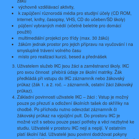
žáků
výchovně vzdělávací aktivity,
k zapůjčení různorodá média pro studijní účely (CD ROM,
internet, knihy, časopisy, VHS, CD do učeben/ŠD školy)
půjčení vybraných médií (včetně beletrie pro domácí
použití)
multimediální projekci pro třídy (max. 30 žáků)
žákům jednak prostor pro jejich přípravu na vyučování i na
smysluplně trávení volného času
místo pro realizaci kurzů, besed a přednášek
Uživatelem služeb IKC jsou žáci a zaměstnanci školy. IKC
pro svou činnost přebírá údaje ze školní matriky. Žák
předkládá při vstupu do IKC záznamník nebo žákovský
průkaz (žák 1. a 2. roč. – záznamník, ostatní žáci žákovský
průkaz).
Základní povinnosti uživatele IKC – žáci : Vstup je možný
pouze po přezutí a odložení školních tašek do skříňky na
chodbě. Po příchodu nutno odevzdat záznamník či
žákovský průkaz na výpůjční pult. Do prostoru IKC je
možné vzít s sebou pouze psací potřeby a věci nezbytné ke
studiu. Uživatelé v prostoru IKC nejí a nepijí. V ostatním
platí školní řád. Uživatelé jsou povinni dodržovat pokyny