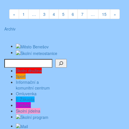
«
1
…
3
4
5
6
7
…
15
»
Archiv
Hledat
Školní družina
Sport
Informační a
komunitní centrum
Omluvenka
E-Žákajda
E-Výuka
Školní jídelna