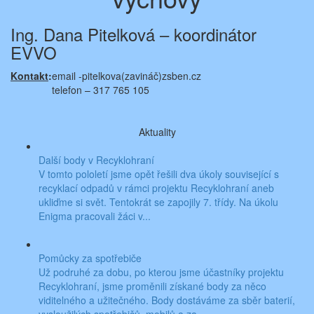
Ing. Dana Pitelková – koordinátor
EVVO
Kontakt
:
email -pitelkova(zavináč)zsben.cz
telefon – 317 765 105
Aktuality
Další body v Recyklohraní
V tomto pololetí jsme opět řešili dva úkoly související s
recyklací odpadů v rámci projektu Recyklohraní aneb
ukliďme si svět. Tentokrát se zapojily 7. třídy. Na úkolu
Enigma pracovali žáci v...
Pomůcky za spotřebiče
Už podruhé za dobu, po kterou jsme účastníky projektu
Recyklohraní, jsme proměnili získané body za něco
viditelného a užitečného. Body dostáváme za sběr baterií,