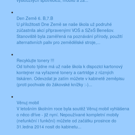
vysloužilých spotřebičů, mobilů a za...
Den Země 6. B,7.B
U příložitosti Dne Země se naše škola už podruhé
zúčastnila akcí připravenými VOŠ a SZeŠ Benešov.
Stanoviště byla zaměřená na poznávání přírody, použití
alternativních paliv pro zemědělské stroje,...
Recyklujte tonery !!!
Od tohoto týdne má už naše škola k dispozici kartonový
kontejner na vyřazené tonery a cartridge z různých
tiskáren. Odevzdat je zatím můžete v kabinetě zeměpisu
(proti pochvale do žákovské knížky :-)...
Věnuj mobil
V letošním školním roce byla soutěž Věnuj mobil vyhlášena
o něco dříve - již nyní. Nepoužívané kompletní mobily
(nefunkční i funkční) můžete od začátku prosince do
31.ledna 2014 nosit do kabinetu...