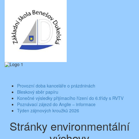
Skip
Aktuality ze školy
Základní škola Benešov, Dukelská 1818
to
content
Toggle
navigati
Provozní doba kanceláře o prázdninách
Bleskový sběr papíru
Konečné výsledky přijímacího řízení do 6.třídy s RVTV
Poznávací zájezd do Anglie – informace
Týden zájmových kroužků 2026
Stránky environmentální
výchovy