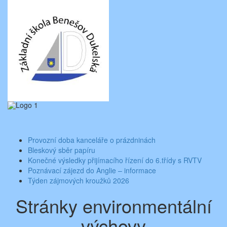
Skip
Aktuality ze školy
Základní škola Benešov, Dukelská 1818
to
content
Toggle
navigati
Provozní doba kanceláře o prázdninách
Bleskový sběr papíru
Konečné výsledky přijímacího řízení do 6.třídy s RVTV
Poznávací zájezd do Anglie – informace
Týden zájmových kroužků 2026
Stránky environmentální
výchovy